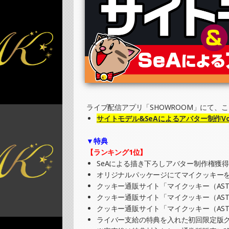
2025/11/03
SHOWROOMでイベント開催（キャラクタ
»もっと見る
2025/10/10
SHOWROOMでイベント開催（プリントク
»もっと見る
2025/09/15
SHOWROOMでの開催イベント結果（ポス
ライブ配信アプリ「SHOWROOM」にて、
»もっと見る
サイトモデル&SeAによるアバター制作Vol
2025/09/08
▼特典
SHOWROOMでイベント開催（キャラクタ
【ランキング1位】
»もっと見る
SeAによる描き下ろしアバター制作権獲
オリジナルパッケージにてマイクッキーを
2025/09/01
クッキー通販サイト「マイクッキー（AST
SHOWROOMでの開催イベント結果（オリ
クッキー通販サイト「マイクッキー（AST
»もっと見る
クッキー通販サイト「マイクッキー（AST
ライバー支給の特典を入れた初回限定版ク
2025/09/01