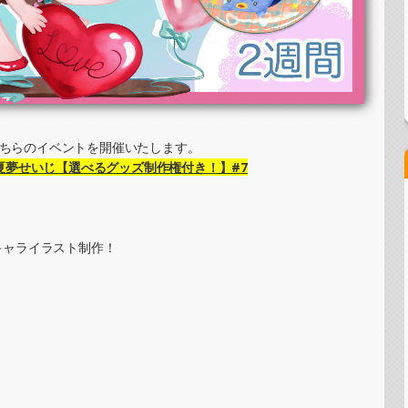
ステッカー制作・PRイベント）
ッチ＆ステッカー制作・PRイベント）
こちらのイベントを開催いたします。
夏夢せいじ【選べるグッズ制作権付き！】#7
ステッカー制作・PRイベント）
キャライラスト制作！
ーイラスト提供イベント）
グラムステッカー制作・PRイベント）