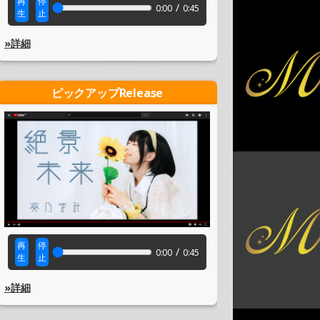
再
停
/
0:00
0:45
生
止
»詳細
ピックアップRelease
再
停
/
0:00
0:45
生
止
»詳細