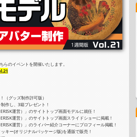
ーイラスト提供イベント）
ッキーイベント）
トカード制作・PRイベント）
こちらのイベントを開催いたします。
.21
ーイラスト提供イベント）
得！（グッズ制作許可版）
制作し、3箱プレゼント！
ERISK運営）」のサイトトップ画面モデルに就任！
ジナルカード制作・PRイベント）
ERISK運営）」のサイトトップ画面スライドショーに掲載！
ERISK運営）」のライバー紹介コーナーにプロフィール掲載！
ッキー(オリジナルパッケージ版)を通販で販売！