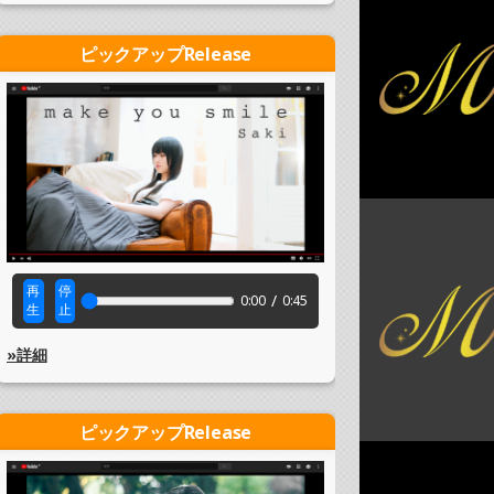
ピックアップRelease
再
停
/
0:00
0:45
生
止
»詳細
ピックアップRelease