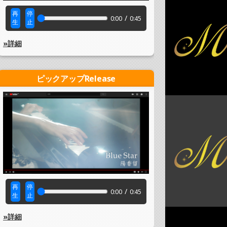
再
停
/
0:00
0:45
生
止
»詳細
ピックアップRelease
再
停
/
0:00
0:45
生
止
»詳細