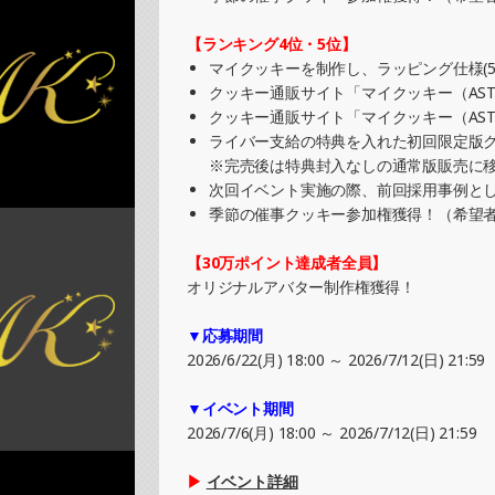
SHOWROOMでの開催イベント結果（PET
»もっと見る
【ランキング4位・5位】
マイクッキーを制作し、ラッピング仕様(5
2025/08/03
クッキー通販サイト「マイクッキー（AST
SHOWROOMでの開催イベント結果（オリ
クッキー通販サイト「マイクッキー（AST
»もっと見る
ライバー支給の特典を入れた初回限定版ク
※完売後は特典封入なしの通常版販売に
2025/08/03
次回イベント実施の際、前回採用事例と
SHOWROOMでの開催イベント結果（缶バ
季節の催事クッキー参加権獲得！（希望
»もっと見る
【30万ポイント達成者全員】
2025/08/02
オリジナルアバター制作権獲得！
SHOWROOMでイベント開催（ポストカー
»もっと見る
▼応募期間
2026/6/22(月) 18:00 ～ 2026/7/12(日) 21:59
2025/08/02
SHOWROOMでイベント開催（オリジナル
▼イベント期間
»もっと見る
2026/7/6(月) 18:00 ～ 2026/7/12(日) 21:59
2025/07/27
▶
イベント詳細