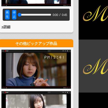
再
停
/
0:00
0:45
生
止
»詳細
その他ピックアップ作品