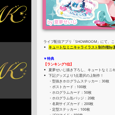
»もっと見る
2025/06/26
SHOWROOMでイベント開催（缶バッチ＆
»もっと見る
2025/06/22
SHOWROOMでの開催イベント結果（缶バ
ライブ配信アプリ「SHOWROOM」にて、
»もっと見る
キュートなミニキャライラスト制作権by
2025/06/16
▼特典
SHOWROOMでイベント開催（ホログラム
【ランキング1位】
»もっと見る
夏夢せいじ描き下ろし、キュートなミニ
下記グッズより1点選択の上制作！
2025/06/16
・型抜きホログラムステッカー：30枚
SHOWROOMでイベント開催（キャラクタ
・ポストカード：100枚
»もっと見る
・ホログラムカード：50枚
・ホログラム缶バッジ：20枚
2025/06/15
・名刺サイズカード：200枚
SHOWROOMでの開催イベント結果（ホロ
・定型ステッカー：100枚
»もっと見る
・ブロマイド：100枚