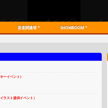
音楽関連等
SHOWROOM
プロデュース実績一覧
デモ音源募集！
楽曲利用者収益対象楽曲
楽曲制作・プロデュース
ミュージックビデオ制作
音楽出版等
オフボーカル音源
カバー作品等紹介
メディア掲載実績一覧
USENリクエスト可能楽曲
公式ライバー募集
弊社PRライバー紹介
獲得アバター一覧
MKsoul主催イベント
アバター図鑑
トークテーマルーレット
一覧トップ
Artist：陽香留
Artist：葵乃まみ
Artist：Sherie
Artist：和智日菜
Artist：髙見梨奈
Artist：藍川珠里
Artist：Saki
Artist：神村風子
Artist：恋夏。
Artist：うにこ
Artist：六道寺恵
インデックス
音楽出版
管理楽曲について
楽曲利用について
その
募集
オフ
ッキーイベント）
ーイラスト提供イベント）