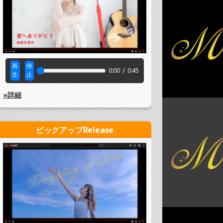
再
停
/
0:00
0:45
生
止
»詳細
ピックアップRelease