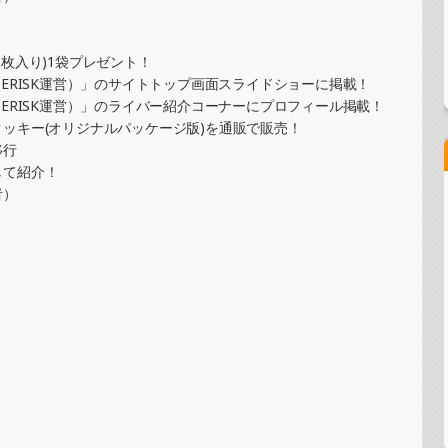
コースター制作・PRイベント）
枚入り)1袋プレゼント！
ERISK運営）」のサイトトップ画面スライドショーに掲載！
ジナルカード制作・PRイベント）
ERISK運営）」のライバー紹介コーナーにプロフィール掲載！
ッキー(オリジナルパッケージ版)を通販で販売！
移行
して紹介！
ッチ＆ステッカー制作・PRイベント）
者）
ド制作・PRイベント）
カード制作・PRイベント）