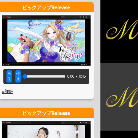
ピックアップRelease
再
停
/
0:00
0:45
生
止
»詳細
ピックアップRelease