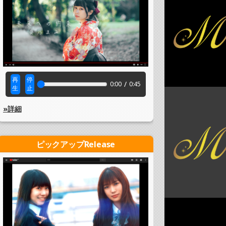
再
停
/
0:00
0:45
生
止
»詳細
ピックアップRelease