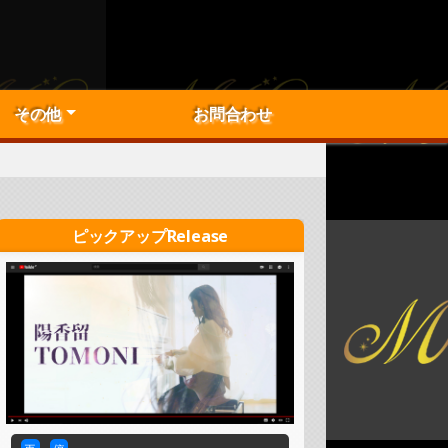
その他
お問合わせ
子
梨
他お受け可能なこと
事項一覧（準備中）
ィシャルショップ
紹介トップ
Now！ピックアップ
アクティブライバー！
PRライバーピックアップ！
ピックアップRelease