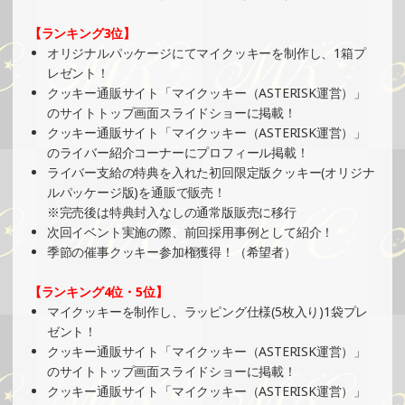
2024/11/20
【ランキング3位】
SHOWROOMでイベント開催（ポストカード制作・PRイベ
オリジナルパッケージにてマイクッキーを制作し、1箱プ
ント）
レゼント！
»もっと見る
クッキー通販サイト「マイクッキー（ASTERISK運営）」
のサイトトップ画面スライドショーに掲載！
2024/11/17
クッキー通販サイト「マイクッキー（ASTERISK運営）」
SHOWROOMでの開催イベント結果（絵馬風グッズ制作・
のライバー紹介コーナーにプロフィール掲載！
PRイベント）
ライバー支給の特典を入れた初回限定版クッキー(オリジナ
»もっと見る
ルパッケージ版)を通販で販売！
※完売後は特典封入なしの通常版販売に移行
2024/11/17
次回イベント実施の際、前回採用事例として紹介！
SHOWROOMでの開催イベント結果（ボールペン制作・PR
季節の催事クッキー参加権獲得！（希望者）
イベント）
»もっと見る
【ランキング4位・5位】
マイクッキーを制作し、ラッピング仕様(5枚入り)1袋プレ
2024/11/11
ゼント！
SHOWROOMでイベント開催（ホログラムカード＆ステッ
クッキー通販サイト「マイクッキー（ASTERISK運営）」
カー制作・PRイベント）
のサイトトップ画面スライドショーに掲載！
»もっと見る
クッキー通販サイト「マイクッキー（ASTERISK運営）」