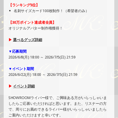
SHOWROOMでイベント開催（ホログラムステッカー制
【ランキング5位】
作・PRイベント）
名刺サイズカード100枚制作！（希望者のみ）
»もっと見る
【30万ポイント達成者全員】
2025/06/16
オリジナルアバター制作権獲得！
SHOWROOMでイベント開催（キャラクターイラスト提供
イベント）
▶
選べるグッズ詳細
»もっと見る
▼応募期間
2025/06/15
2026/6/8(月) 18:00 ～ 2026/7/5(日) 21:59
SHOWROOMでの開催イベント結果（ホログラムステッカ
ー制作・PRイベント）
▼イベント期間
»もっと見る
2026/6/22(月) 18:00 ～ 2026/7/5(日) 21:59
2025/06/15
▶
イベント詳細
SHOWROOMでの開催イベント結果（ホログラムカード制
作・PRイベント）
SHOWROOMライバー様で、ご興味ある方がいらっしゃいま
»もっと見る
したらご応募いただければと思います。また、リスナーの方
で、周りにお薦めできるライバー様がいらっしゃいましたら
2025/06/09
ご案内いただけますと幸いです。