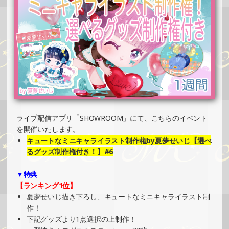
PRイベント）
»もっと見る
2025/05/26
SHOWROOMでイベント開催（コースター制作・PRイベン
ト）
»もっと見る
2025/05/26
SHOWROOMでイベント開催（ホログラムカード＆ステッ
ライブ配信アプリ「SHOWROOM」にて、こちらのイベント
カー制作・PRイベント）
を開催いたします。
»もっと見る
キュートなミニキャライラスト制作権by夏夢せいじ【選べ
2025/05/25
るグッズ制作権付き！】#6
SHOWROOMでの開催イベント結果（オリジナルカード制
▼特典
作・PRイベント）
【ランキング1位】
»もっと見る
夏夢せいじ描き下ろし、キュートなミニキャライラスト制
2025/05/19
作！
下記グッズより1点選択の上制作！
SHOWROOMでイベント開催（オリジナルカード制作・PR