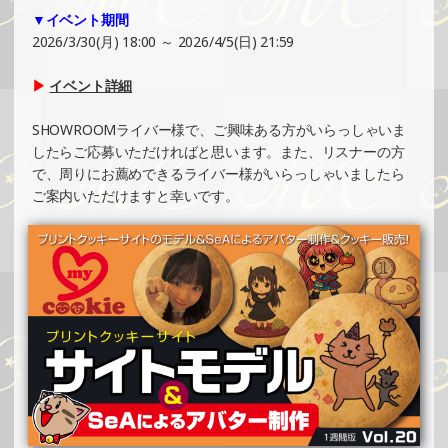
▼イベント期間
SHOWROOMでイベント開催（ホログラムカード制作・PR
2026/3/30(月) 18:00 ～ 2026/4/5(日) 21:59
イベント）
»もっと見る
▶
イベント詳細
2025/02/17
SHOWROOMライバー様で、ご興味ある方がいらっしゃいま
SHOWROOMでイベント開催（ホログラムステッカー制
したらご応募いただければと思います。また、リスナーの方
作・PRイベント）
で、周りにお薦めできるライバー様がいらっしゃいましたら
»もっと見る
ご案内いただけますと幸いです。
2025/02/16
SHOWROOMでの開催イベント結果（ポストカード制作・
PRイベント）
»もっと見る
2025/02/10
SHOWROOMでイベント開催（ポストカード制作・PRイベ
ント）
»もっと見る
2025/02/07