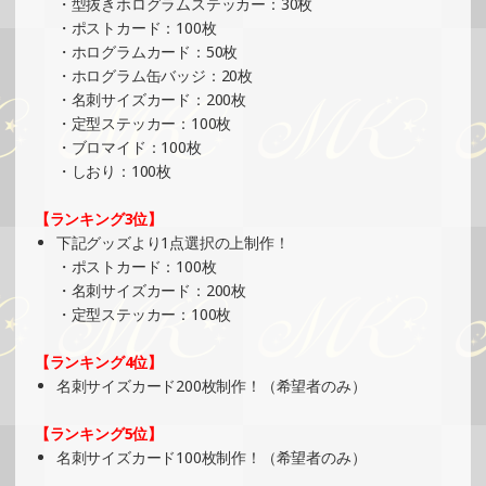
・型抜きホログラムステッカー：30枚
ベント）
・ポストカード：100枚
»もっと見る
・ホログラムカード：50枚
・ホログラム缶バッジ：20枚
2025/01/12
・名刺サイズカード：200枚
SHOWROOMでの開催イベント結果（ホログラムカード制
・定型ステッカー：100枚
作・PRイベント）
・ブロマイド：100枚
»もっと見る
・しおり：100枚
2025/01/07
【ランキング3位】
SHOWROOMでイベント開催（ポストカード制作・PRイベ
下記グッズより1点選択の上制作！
ント）
・ポストカード：100枚
»もっと見る
・名刺サイズカード：200枚
・定型ステッカー：100枚
2025/01/07
SHOWROOMでイベント開催（ホログラムカード制作・PR
【ランキング4位】
イベント）
名刺サイズカード200枚制作！（希望者のみ）
»もっと見る
【ランキング5位】
2024/12/30
名刺サイズカード100枚制作！（希望者のみ）
SHOWROOMでイベント開催（ホログラムカード＆ステッ