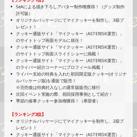
SeAによる描き下ろしアバター制作権獲得！（グッズ制作
2025/03/23
許可版）
SHOWROOMでの開催イベント結果（ホログラムステッカ
オリジナルパッケージにてマイクッキーを制作し、3箱プ
ー制作・PRイベント）
レゼント！
»もっと見る
クッキー通販サイト「マイクッキー（ASTERISK運営）」
のサイトトップ画面モデルに就任！
2025/03/21
クッキー通販サイト「マイクッキー（ASTERISK運営）」
SHOWROOMでイベント開催（ポストカード制作・PRイベ
のサイトトップ画面スライドショーに掲載！
ント）
クッキー通販サイト「マイクッキー（ASTERISK運営）」
»もっと見る
のライバー紹介コーナーにプロフィール掲載！
2025/03/16
ライバー支給の特典を入れた初回限定版クッキー(オリジナ
ルパッケージ版)を通販で販売！
SHOWROOMでの開催イベント結果（ポストカード制作・
※完売後は特典封入なしの通常版販売に移行
PRイベント）
次回イベント実施の際、前回採用事例として紹介！
»もっと見る
季節の催事クッキー参加権獲得！（希望者）
2025/03/16
【ランキング2位】
SHOWROOMでの開催イベント結果（ホログラムカード＆
オリジナルパッケージにてマイクッキーを制作し、2箱プ
ステッカー制作・PRイベント）
レゼント！
»もっと見る
クッキー通販サイト「マイクッキー（ASTERISK運営）」