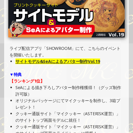
»もっと見る
2024/12/08
SHOWROOMでの開催イベント結果（オリジナルカード制
作・PRイベント）
»もっと見る
2024/12/04
ライブ配信アプリ「SHOWROOM」にて、こちらのイベント
SHOWROOMでイベント開催（ホログラムステッカー制
を開催いたします。
作・PRイベント）
サイトモデル&SeAによるアバター制作Vol.19
»もっと見る
▼特典
2024/12/04
【ランキング1位】
SHOWROOMでイベント開催（ホログラムカード制作・PR
SeAによる描き下ろしアバター制作権獲得！（グッズ制作
イベント）
許可版）
»もっと見る
オリジナルパッケージにてマイクッキーを制作し、3箱プ
レゼント！
2024/12/01
クッキー通販サイト「マイクッキー（ASTERISK運営）」
SHOWROOMでの開催イベント結果（コースター制作・PR
のサイトトップ画面モデルに就任！
イベント）
クッキー通販サイト「マイクッキー（ASTERISK運営）」
»もっと見る