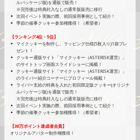
ルパッケージ版)を通販で販売！
※完売後は特典封入なしの通常版販売に移行
2025/08/17
次回イベント実施の際、前回採用事例として紹介！
SHOWROOMでの開催イベント結果（缶バッジ制作・PRイ
季節の催事クッキー参加権獲得！（希望者）
ベント）
»もっと見る
【ランキング4位・5位】
マイクッキーを制作し、ラッピング仕様(5枚入り)1袋プレ
2025/08/10
ゼント！
SHOWROOMでの開催イベント結果（ポストカード制作・
クッキー通販サイト「マイクッキー（ASTERISK運営）」
PRイベント）
のサイトトップ画面スライドショーに掲載！
»もっと見る
クッキー通販サイト「マイクッキー（ASTERISK運営）」
のライバー紹介コーナーにプロフィール掲載！
2025/08/10
ライバー支給の特典を入れた初回限定版クッキー(オリジナ
SHOWROOMでの開催イベント結果（PETコースター制
ルパッケージ版)を通販で販売！
作・PRイベント）
※完売後は特典封入なしの通常版販売に移行
»もっと見る
次回イベント実施の際、前回採用事例として紹介！
季節の催事クッキー参加権獲得！（希望者）
2025/08/03
SHOWROOMでの開催イベント結果（オリジナルカード制
【30万ポイント達成者全員】
作・PRイベント）
オリジナルアバター制作権獲得！
»もっと見る