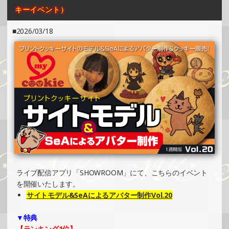
キーイベント）
2025/04/06
2026/03/18
SHOWROOMでの開催イベント結果（缶バッチ＆ステッカ
ー制作・PRイベント）
»もっと見る
2025/03/31
SHOWROOMでイベント開催（ホログラムステッカー制
作・PRイベント）
»もっと見る
2025/03/31
SHOWROOMでイベント開催（ホログラムカード制作・PR
イベント）
»もっと見る
ライブ配信アプリ「SHOWROOM」にて、こちらのイベント
を開催いたします。
2025/03/24
サイトモデル&SeAによるアバター制作Vol.20
SHOWROOMでイベント開催（キャラクターイラスト提供
イベント）
▼特典
»もっと見る
【ランキング1位】