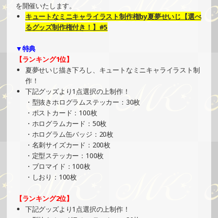
SHOWROOMでイベント開催（オリジナルカード制作・PR
を開催いたします。
イベント）
キュートなミニキャライラスト制作権by夏夢せいじ【選べ
»もっと見る
るグッズ制作権付き！】#5
2025/01/26
▼特典
SHOWROOMでの開催イベント結果（缶バッチ＆ステッカ
【ランキング1位】
ー制作・PRイベント）
夏夢せいじ描き下ろし、キュートなミニキャライラスト制
»もっと見る
作！
下記グッズより1点選択の上制作！
2025/01/22
・型抜きホログラムステッカー：30枚
SHOWROOMでイベント開催（ホログラムステッカー制
・ポストカード：100枚
作・PRイベント）
・ホログラムカード：50枚
»もっと見る
・ホログラム缶バッジ：20枚
・名刺サイズカード：200枚
2025/01/19
・定型ステッカー：100枚
SHOWROOMでの開催イベント結果（ホログラムステッカ
・ブロマイド：100枚
ー制作・PRイベント）
・しおり：100枚
»もっと見る
【ランキング2位】
2025/01/18
下記グッズより1点選択の上制作！
SHOWROOMでイベント開催（PETコースター制作・PRイ