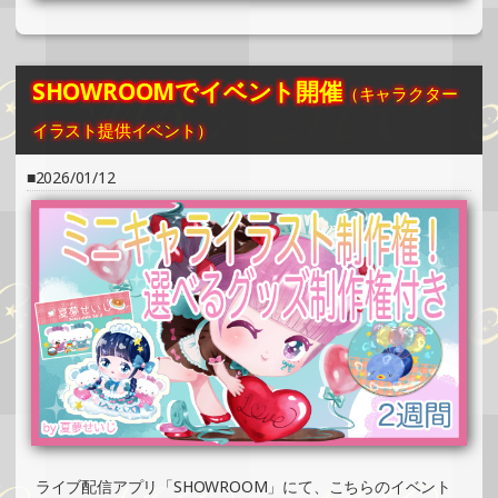
SHOWROOMでイベント開催（ホログラムカード＆ステッ
カー制作・PRイベント）
»もっと見る
SHOWROOMでイベント開催
（キャラクター
2025/02/02
イラスト提供イベント）
SHOWROOMでの開催イベント結果（ホログラムカード＆
ステッカー制作・PRイベント）
2026/01/12
»もっと見る
2025/02/02
SHOWROOMでの開催イベント結果（オリジナルカード制
作・PRイベント）
»もっと見る
2025/02/02
SHOWROOMでイベント開催（缶バッチ＆ステッカー制
作・PRイベント）
»もっと見る
2025/02/02
ライブ配信アプリ「SHOWROOM」にて、こちらのイベント