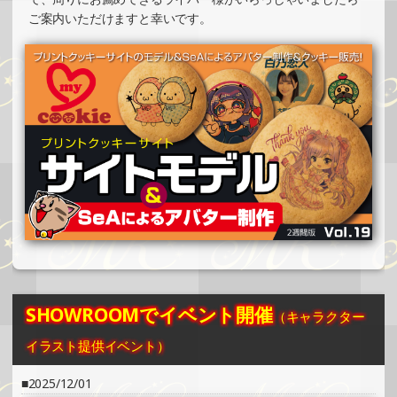
2024/10/29
ご案内いただけますと幸いです。
SHOWROOMでイベント開催（コースター制作・PRイベン
ト）
»もっと見る
2024/10/27
SHOWROOMでの開催イベント結果（缶バッチ＆ステッカ
ー制作・PRイベント）
»もっと見る
2024/10/27
SHOWROOMでの開催イベント結果（ホログラムステッカ
ー制作・PRイベント）
»もっと見る
2024/10/24
SHOWROOMでイベント開催
（キャラクター
SHOWROOMでイベント開催（ホログラムカード制作・PR
イベント）
イラスト提供イベント）
»もっと見る
2025/12/01
2024/10/24