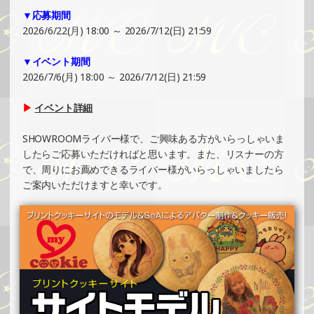
▼応募期間
2025/08/03
2026/6/22(月) 18:00 ～ 2026/7/12(日) 21:59
SHOWROOMでの開催イベント結果（缶バッチ＆ステッカ
ー制作・PRイベント）
▼イベント期間
»もっと見る
2026/7/6(月) 18:00 ～ 2026/7/12(日) 21:59
2025/08/02
▶
イベント詳細
SHOWROOMでイベント開催（ポストカード制作・PRイベ
ント）
SHOWROOMライバー様で、ご興味ある方がいらっしゃいま
»もっと見る
したらご応募いただければと思います。また、リスナーの方
で、周りにお薦めできるライバー様がいらっしゃいましたら
2025/08/02
ご案内いただけますと幸いです。
SHOWROOMでイベント開催（オリジナルカード制作・PR
イベント）
»もっと見る
2025/07/27
SHOWROOMでの開催イベント結果（ホログラムステッカ
ー制作・PRイベント）
»もっと見る