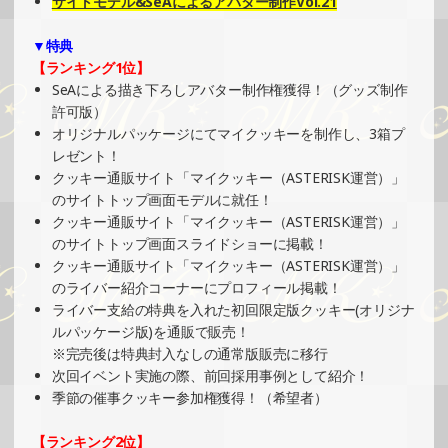
サイトモデル&SeAによるアバター制作Vol.21
»もっと見る
▼特典
2025/11/03
【ランキング1位】
SHOWROOMでイベント開催（キャラクターイラスト提供
SeAによる描き下ろしアバター制作権獲得！（グッズ制作
イベント）
許可版）
»もっと見る
オリジナルパッケージにてマイクッキーを制作し、3箱プ
レゼント！
2025/10/10
クッキー通販サイト「マイクッキー（ASTERISK運営）」
SHOWROOMでイベント開催（プリントクッキーイベン
のサイトトップ画面モデルに就任！
ト）
クッキー通販サイト「マイクッキー（ASTERISK運営）」
»もっと見る
のサイトトップ画面スライドショーに掲載！
クッキー通販サイト「マイクッキー（ASTERISK運営）」
2025/09/15
のライバー紹介コーナーにプロフィール掲載！
SHOWROOMでの開催イベント結果（ポストカード制作・
ライバー支給の特典を入れた初回限定版クッキー(オリジナ
PRイベント）
ルパッケージ版)を通販で販売！
»もっと見る
※完売後は特典封入なしの通常版販売に移行
次回イベント実施の際、前回採用事例として紹介！
2025/09/08
季節の催事クッキー参加権獲得！（希望者）
SHOWROOMでイベント開催（キャラクターイラスト提供
イベント）
【ランキング2位】