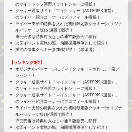
2025/03/10
のサイトトップ画面スライドショーに掲載！
クッキー通販サイト「マイクッキー（ASTERISK運営）」
SHOWROOMでイベント開催（オリジナルカード制作・PR
のライバー紹介コーナーにプロフィール掲載！
イベント）
ライバー支給の特典を入れた初回限定版クッキー(オリジナ
»もっと見る
ルパッケージ版)を通販で販売！
2025/03/10
※完売後は特典封入なしの通常版販売に移行
次回イベント実施の際、前回採用事例として紹介！
SHOWROOMでイベント開催（ホログラムカード＆ステッ
季節の催事クッキー参加権獲得！（希望者）
カー制作・PRイベント）
»もっと見る
【ランキング3位】
2025/03/09
オリジナルパッケージにてマイクッキーを制作し、1箱プ
レゼント！
SHOWROOMでの開催イベント結果（缶バッチ＆ステッカ
クッキー通販サイト「マイクッキー（ASTERISK運営）」
ー制作・PRイベント）
のサイトトップ画面スライドショーに掲載！
»もっと見る
クッキー通販サイト「マイクッキー（ASTERISK運営）」
2025/03/06
のライバー紹介コーナーにプロフィール掲載！
ライバー支給の特典を入れた初回限定版クッキー(オリジナ
SHOWROOMでイベント開催（缶バッチ＆ステッカー制
ルパッケージ版)を通販で販売！
作・PRイベント）
※完売後は特典封入なしの通常版販売に移行
»もっと見る
次回イベント実施の際、前回採用事例として紹介！