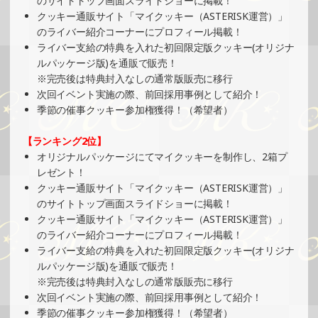
のサイトトップ画面スライドショーに掲載！
クッキー通販サイト「マイクッキー（ASTERISK運営）」
2024/11/26
のライバー紹介コーナーにプロフィール掲載！
SHOWROOMでイベント開催（プリントクッキーイベン
ライバー支給の特典を入れた初回限定版クッキー(オリジナ
ト）
ルパッケージ版)を通販で販売！
»もっと見る
※完売後は特典封入なしの通常版販売に移行
次回イベント実施の際、前回採用事例として紹介！
2024/11/26
季節の催事クッキー参加権獲得！（希望者）
SHOWROOMでイベント開催（絵馬風グッズ制作・PRイベ
ント）
【ランキング2位】
»もっと見る
オリジナルパッケージにてマイクッキーを制作し、2箱プ
レゼント！
2024/11/24
クッキー通販サイト「マイクッキー（ASTERISK運営）」
SHOWROOMでの開催イベント結果（オリジナルカード制
のサイトトップ画面スライドショーに掲載！
作・PRイベント）
クッキー通販サイト「マイクッキー（ASTERISK運営）」
»もっと見る
のライバー紹介コーナーにプロフィール掲載！
ライバー支給の特典を入れた初回限定版クッキー(オリジナ
2024/11/20
ルパッケージ版)を通販で販売！
SHOWROOMでイベント開催（ボールペン制作・PRイベン
※完売後は特典封入なしの通常版販売に移行
ト）
次回イベント実施の際、前回採用事例として紹介！
»もっと見る
季節の催事クッキー参加権獲得！（希望者）