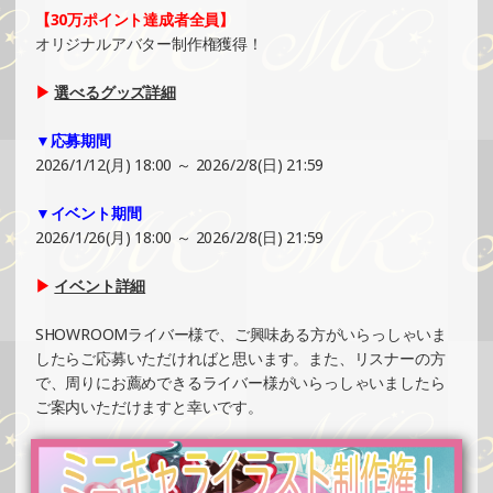
カー制作・PRイベント）
【30万ポイント達成者全員】
»もっと見る
オリジナルアバター制作権獲得！
2024/12/29
▶
選べるグッズ詳細
SHOWROOMでの開催イベント結果（絵馬風グッズ制作・
PRイベント）
▼応募期間
»もっと見る
2026/1/12(月) 18:00 ～ 2026/2/8(日) 21:59
2024/12/29
▼イベント期間
SHOWROOMでの開催イベント結果（ボールペン制作・PR
2026/1/26(月) 18:00 ～ 2026/2/8(日) 21:59
イベント）
»もっと見る
▶
イベント詳細
2024/12/29
SHOWROOMライバー様で、ご興味ある方がいらっしゃいま
SHOWROOMでの開催イベント結果（ポストカード制作・
したらご応募いただければと思います。また、リスナーの方
PRイベント）
で、周りにお薦めできるライバー様がいらっしゃいましたら
»もっと見る
ご案内いただけますと幸いです。
2024/12/24
SHOWROOMでイベント開催（オリジナルカード制作・PR
イベント）