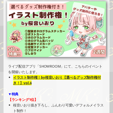
SHOWROOMでイベント開催（ホログラムステッカー制
作・PRイベント）
»もっと見る
2024/10/20
SHOWROOMでの開催イベント結果（ホログラムカード制
作・PRイベント）
»もっと見る
2024/10/20
SHOWROOMでの開催イベント結果（ポストカード制作・
ライブ配信アプリ「SHOWROOM」にて、こちらのイベント
PRイベント）
を開催いたします。
»もっと見る
イラスト制作権！by桜音いおり【選べるグッズ制作権付
2024/10/14
き！】vol.4
SHOWROOMでイベント開催（ボールペン制作・PRイベン
▼特典
ト）
【ランキング1位】
»もっと見る
桜音いおり描き下ろし、ふんわり可愛いデフォルメイラス
2024/10/13
ト制作！