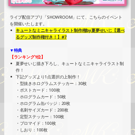
2025/07/08
SHOWROOMでイベント開催（プリントクッキーイベン
ト）
ライブ配信アプリ「SHOWROOM」にて、こちらのイベント
»もっと見る
を開催いたします。
キュートなミニキャライラスト制作権by夏夢せいじ【選べ
2025/07/08
るグッズ制作権付き！】#7
SHOWROOMでイベント開催（ホログラムカード＆ステッ
カー制作・PRイベント）
▼特典
»もっと見る
【ランキング1位】
夏夢せいじ描き下ろし、キュートなミニキャライラスト制
2025/07/08
作！
SHOWROOMでイベント開催（ポストカード制作・PRイベ
下記グッズより1点選択の上制作！
ント）
・型抜きホログラムステッカー：30枚
»もっと見る
・ポストカード：100枚
・ホログラムカード：50枚
2025/07/04
・ホログラム缶バッジ：20枚
SHOWROOMでイベント開催（PETコースター制作・PRイ
・名刺サイズカード：200枚
ベント）
・定型ステッカー：100枚
»もっと見る
・ブロマイド：100枚
・しおり：100枚
2025/07/04