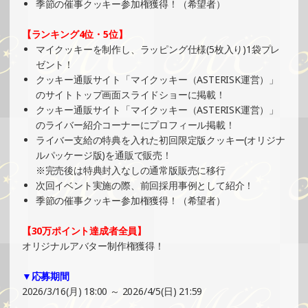
2025/03/02
季節の催事クッキー参加権獲得！（希望者）
SHOWROOMでの開催イベント結果（ホログラムステッカ
【ランキング4位・5位】
ー制作・PRイベント）
マイクッキーを制作し、ラッピング仕様(5枚入り)1袋プレ
»もっと見る
ゼント！
2025/03/02
クッキー通販サイト「マイクッキー（ASTERISK運営）」
のサイトトップ画面スライドショーに掲載！
SHOWROOMでの開催イベント結果（オリジナルカード制
クッキー通販サイト「マイクッキー（ASTERISK運営）」
作・PRイベント）
のライバー紹介コーナーにプロフィール掲載！
»もっと見る
ライバー支給の特典を入れた初回限定版クッキー(オリジナ
2025/03/01
ルパッケージ版)を通販で販売！
※完売後は特典封入なしの通常版販売に移行
SHOWROOMでイベント開催（プリントクッキーイベン
次回イベント実施の際、前回採用事例として紹介！
ト）
季節の催事クッキー参加権獲得！（希望者）
»もっと見る
2025/02/23
【30万ポイント達成者全員】
オリジナルアバター制作権獲得！
SHOWROOMでの開催イベント結果（PETコースター制
作・PRイベント）
▼応募期間
»もっと見る
2026/3/16(月) 18:00 ～ 2026/4/5(日) 21:59
2025/02/17