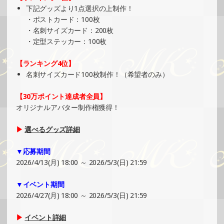
下記グッズより1点選択の上制作！
»もっと見る
・ポストカード：100枚
2025/05/04
・名刺サイズカード：200枚
・定型ステッカー：100枚
SHOWROOMでの開催イベント結果（ホログラムカード制
作・PRイベント）
【ランキング4位】
»もっと見る
名刺サイズカード100枚制作！（希望者のみ）
2025/04/29
SHOWROOMでイベント開催（ポストカード制作・PRイベ
【30万ポイント達成者全員】
ント）
オリジナルアバター制作権獲得！
»もっと見る
▶
選べるグッズ詳細
2025/04/27
SHOWROOMでの開催イベント結果（ポストカード制作・
▼応募期間
PRイベント）
2026/4/13(月) 18:00 ～ 2026/5/3(日) 21:59
»もっと見る
▼イベント期間
2025/04/22
2026/4/27(月) 18:00 ～ 2026/5/3(日) 21:59
SHOWROOMでイベント開催（ホログラムカード＆ステッ
カー制作・PRイベント）
▶
イベント詳細