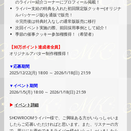
のライバー紹介コーナーにプロフィール掲載！
2024/11/10
ライバー支給の特典を入れた初回限定版クッキー(オリジナ
SHOWROOMでの開催イベント結果（ポストカード制作・
ルパッケージ版)を通販で販売！
PRイベント）
※完売後は特典封入なしの通常版販売に移行
»もっと見る
次回イベント実施の際、前回採用事例として紹介！
季節の催事クッキー参加権獲得！（希望者）
2024/11/04
SHOWROOMでイベント開催（缶バッチ＆ステッカー制
【30万ポイント達成者全員】
作・PRイベント）
オリジナルアバター制作権獲得！
»もっと見る
▼応募期間
2024/11/04
2025/12/22(月) 18:00 ～ 2026/1/18(日) 21:59
SHOWROOMでイベント開催（オリジナルカード制作・PR
イベント）
▼イベント期間
»もっと見る
2026/1/5(月) 18:00 ～ 2026/1/18(日) 21:59
2024/11/03
▶
イベント詳細
SHOWROOMでの開催イベント結果（コースター制作・PR
イベント）
SHOWROOMライバー様で、ご興味ある方がいらっしゃいま
»もっと見る
したらご応募いただければと思います。また、リスナーの方
で、周りにお薦めできるライバー様がいらっしゃいましたら