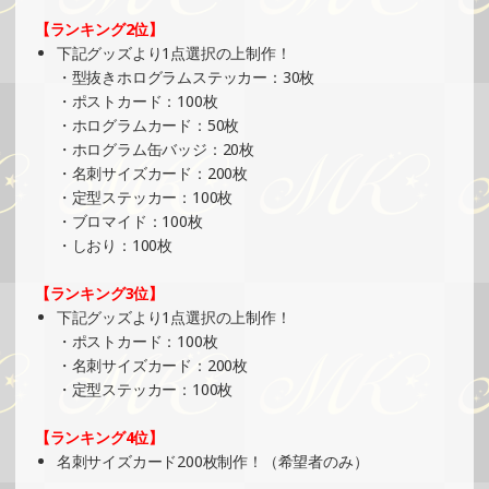
SHOWROOMでイベント開催（オリジナルカード制作・PR
【ランキング2位】
イベント）
下記グッズより1点選択の上制作！
»もっと見る
・型抜きホログラムステッカー：30枚
・ポストカード：100枚
2025/06/29
・ホログラムカード：50枚
SHOWROOMでの開催イベント結果（ホログラムカード＆
・ホログラム缶バッジ：20枚
ステッカー制作・PRイベント）
・名刺サイズカード：200枚
»もっと見る
・定型ステッカー：100枚
・ブロマイド：100枚
2025/06/26
・しおり：100枚
SHOWROOMでイベント開催（缶バッチ＆ステッカー制
作・PRイベント）
【ランキング3位】
»もっと見る
下記グッズより1点選択の上制作！
・ポストカード：100枚
2025/06/22
・名刺サイズカード：200枚
SHOWROOMでの開催イベント結果（缶バッチ＆ステッカ
・定型ステッカー：100枚
ー制作・PRイベント）
»もっと見る
【ランキング4位】
名刺サイズカード200枚制作！（希望者のみ）
2025/06/16