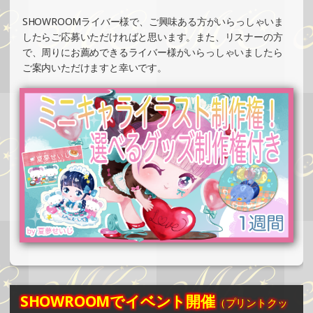
»もっと見る
SHOWROOMライバー様で、ご興味ある方がいらっしゃいま
2025/04/20
したらご応募いただければと思います。また、リスナーの方
SHOWROOMでの開催イベント結果（ホログラムカード＆
で、周りにお薦めできるライバー様がいらっしゃいましたら
ステッカー制作・PRイベント）
ご案内いただけますと幸いです。
»もっと見る
2025/04/17
SHOWROOMでイベント開催（缶バッチ＆ステッカー制
作・PRイベント）
»もっと見る
2025/04/17
SHOWROOMでイベント開催（オリジナルカード制作・PR
イベント）
»もっと見る
2025/04/07
SHOWROOMでイベント開催（キャラクターイラスト提供
イベント）
SHOWROOMでイベント開催
（プリントクッ
»もっと見る