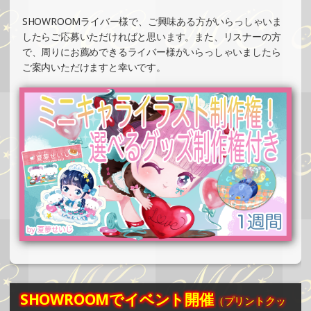
»もっと見る
SHOWROOMライバー様で、ご興味ある方がいらっしゃいま
2025/04/20
したらご応募いただければと思います。また、リスナーの方
SHOWROOMでの開催イベント結果（ホログラムカード＆
で、周りにお薦めできるライバー様がいらっしゃいましたら
ステッカー制作・PRイベント）
ご案内いただけますと幸いです。
»もっと見る
2025/04/17
SHOWROOMでイベント開催（缶バッチ＆ステッカー制
作・PRイベント）
»もっと見る
2025/04/17
SHOWROOMでイベント開催（オリジナルカード制作・PR
イベント）
»もっと見る
2025/04/07
SHOWROOMでイベント開催（キャラクターイラスト提供
イベント）
SHOWROOMでイベント開催
（プリントクッ
»もっと見る