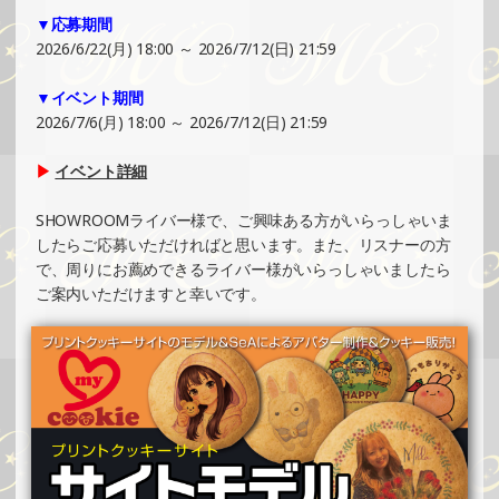
▼応募期間
2025/08/03
2026/6/22(月) 18:00 ～ 2026/7/12(日) 21:59
SHOWROOMでの開催イベント結果（缶バッチ＆ステッカ
ー制作・PRイベント）
▼イベント期間
»もっと見る
2026/7/6(月) 18:00 ～ 2026/7/12(日) 21:59
2025/08/02
▶
イベント詳細
SHOWROOMでイベント開催（ポストカード制作・PRイベ
ント）
SHOWROOMライバー様で、ご興味ある方がいらっしゃいま
»もっと見る
したらご応募いただければと思います。また、リスナーの方
で、周りにお薦めできるライバー様がいらっしゃいましたら
2025/08/02
ご案内いただけますと幸いです。
SHOWROOMでイベント開催（オリジナルカード制作・PR
イベント）
»もっと見る
2025/07/27
SHOWROOMでの開催イベント結果（ホログラムステッカ
ー制作・PRイベント）
»もっと見る