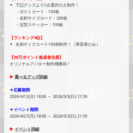
下記グッズより1点選択の上制作！
»もっと見る
・ポストカード：100枚
2025/05/04
・名刺サイズカード：200枚
・定型ステッカー：100枚
SHOWROOMでの開催イベント結果（ホログラムカード制
作・PRイベント）
【ランキング4位】
»もっと見る
名刺サイズカード100枚制作！（希望者のみ）
2025/04/29
SHOWROOMでイベント開催（ポストカード制作・PRイベ
【30万ポイント達成者全員】
ント）
オリジナルアバター制作権獲得！
»もっと見る
▶
選べるグッズ詳細
2025/04/27
SHOWROOMでの開催イベント結果（ポストカード制作・
▼応募期間
PRイベント）
2026/4/13(月) 18:00 ～ 2026/5/3(日) 21:59
»もっと見る
▼イベント期間
2025/04/22
2026/4/27(月) 18:00 ～ 2026/5/3(日) 21:59
SHOWROOMでイベント開催（ホログラムカード＆ステッ
カー制作・PRイベント）
▶
イベント詳細