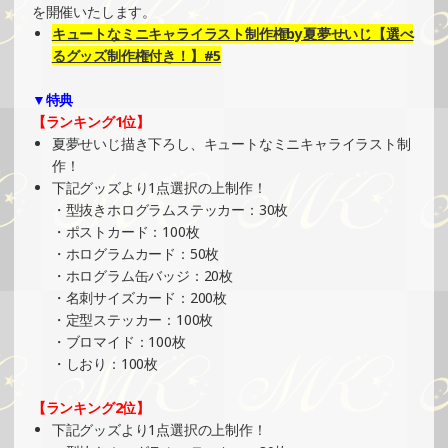
SHOWROOMでイベント開催（オリジナルカード制作・PR
を開催いたします。
イベント）
キュートなミニキャライラスト制作権by夏夢せいじ【選べ
»もっと見る
るグッズ制作権付き！】#5
2025/01/26
▼特典
SHOWROOMでの開催イベント結果（缶バッチ＆ステッカ
【ランキング1位】
ー制作・PRイベント）
夏夢せいじ描き下ろし、キュートなミニキャライラスト制
»もっと見る
作！
下記グッズより1点選択の上制作！
2025/01/22
・型抜きホログラムステッカー：30枚
SHOWROOMでイベント開催（ホログラムステッカー制
・ポストカード：100枚
作・PRイベント）
・ホログラムカード：50枚
»もっと見る
・ホログラム缶バッジ：20枚
・名刺サイズカード：200枚
2025/01/19
・定型ステッカー：100枚
SHOWROOMでの開催イベント結果（ホログラムステッカ
・ブロマイド：100枚
ー制作・PRイベント）
・しおり：100枚
»もっと見る
【ランキング2位】
2025/01/18
下記グッズより1点選択の上制作！
SHOWROOMでイベント開催（PETコースター制作・PRイ