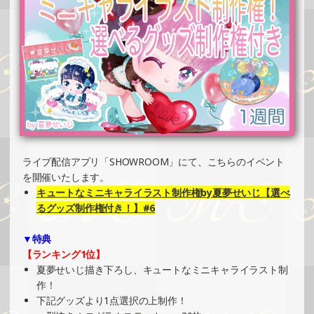
PRイベント）
»もっと見る
2025/05/26
SHOWROOMでイベント開催（コースター制作・PRイベン
ト）
»もっと見る
2025/05/26
SHOWROOMでイベント開催（ホログラムカード＆ステッ
ライブ配信アプリ「SHOWROOM」にて、こちらのイベント
カー制作・PRイベント）
を開催いたします。
»もっと見る
キュートなミニキャライラスト制作権by夏夢せいじ【選べ
2025/05/25
るグッズ制作権付き！】#6
SHOWROOMでの開催イベント結果（オリジナルカード制
▼特典
作・PRイベント）
【ランキング1位】
»もっと見る
夏夢せいじ描き下ろし、キュートなミニキャライラスト制
2025/05/19
作！
下記グッズより1点選択の上制作！
SHOWROOMでイベント開催（オリジナルカード制作・PR