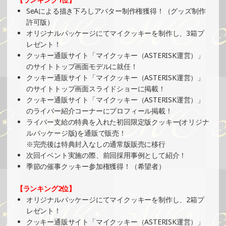
SeAによる描き下ろしアバター制作権獲得！（グッズ制作
2025/03/23
許可版）
SHOWROOMでの開催イベント結果（ホログラムステッカ
オリジナルパッケージにてマイクッキーを制作し、3箱プ
ー制作・PRイベント）
レゼント！
»もっと見る
クッキー通販サイト「マイクッキー（ASTERISK運営）」
のサイトトップ画面モデルに就任！
2025/03/21
クッキー通販サイト「マイクッキー（ASTERISK運営）」
SHOWROOMでイベント開催（ポストカード制作・PRイベ
のサイトトップ画面スライドショーに掲載！
ント）
クッキー通販サイト「マイクッキー（ASTERISK運営）」
»もっと見る
のライバー紹介コーナーにプロフィール掲載！
2025/03/16
ライバー支給の特典を入れた初回限定版クッキー(オリジナ
ルパッケージ版)を通販で販売！
SHOWROOMでの開催イベント結果（ポストカード制作・
※完売後は特典封入なしの通常版販売に移行
PRイベント）
次回イベント実施の際、前回採用事例として紹介！
»もっと見る
季節の催事クッキー参加権獲得！（希望者）
2025/03/16
【ランキング2位】
SHOWROOMでの開催イベント結果（ホログラムカード＆
オリジナルパッケージにてマイクッキーを制作し、2箱プ
ステッカー制作・PRイベント）
レゼント！
»もっと見る
クッキー通販サイト「マイクッキー（ASTERISK運営）」