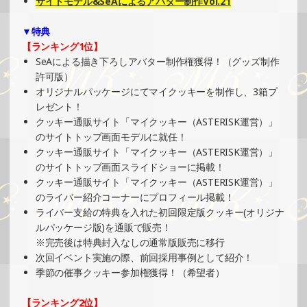
サイトモデル&SeAによるアバター制作Vol.21
»もっと見る
▼特典
2025/11/03
【ランキング1位】
SHOWROOMでイベント開催（キャラクターイラスト提供
SeAによる描き下ろしアバター制作権獲得！（グッズ制作
イベント）
許可版）
»もっと見る
オリジナルパッケージにてマイクッキーを制作し、3箱プ
レゼント！
2025/10/10
クッキー通販サイト「マイクッキー（ASTERISK運営）」
SHOWROOMでイベント開催（プリントクッキーイベン
のサイトトップ画面モデルに就任！
ト）
クッキー通販サイト「マイクッキー（ASTERISK運営）」
»もっと見る
のサイトトップ画面スライドショーに掲載！
クッキー通販サイト「マイクッキー（ASTERISK運営）」
2025/09/15
のライバー紹介コーナーにプロフィール掲載！
SHOWROOMでの開催イベント結果（ポストカード制作・
ライバー支給の特典を入れた初回限定版クッキー(オリジナ
PRイベント）
ルパッケージ版)を通販で販売！
»もっと見る
※完売後は特典封入なしの通常版販売に移行
次回イベント実施の際、前回採用事例として紹介！
2025/09/08
季節の催事クッキー参加権獲得！（希望者）
SHOWROOMでイベント開催（キャラクターイラスト提供
イベント）
【ランキング2位】