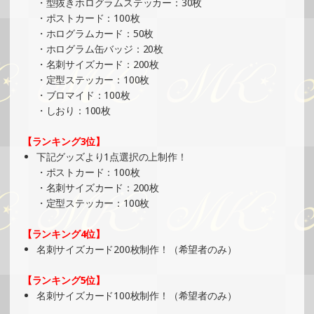
・型抜きホログラムステッカー：30枚
ベント）
・ポストカード：100枚
»もっと見る
・ホログラムカード：50枚
・ホログラム缶バッジ：20枚
2025/01/12
・名刺サイズカード：200枚
SHOWROOMでの開催イベント結果（ホログラムカード制
・定型ステッカー：100枚
作・PRイベント）
・ブロマイド：100枚
»もっと見る
・しおり：100枚
2025/01/07
【ランキング3位】
SHOWROOMでイベント開催（ポストカード制作・PRイベ
下記グッズより1点選択の上制作！
ント）
・ポストカード：100枚
»もっと見る
・名刺サイズカード：200枚
・定型ステッカー：100枚
2025/01/07
SHOWROOMでイベント開催（ホログラムカード制作・PR
【ランキング4位】
イベント）
名刺サイズカード200枚制作！（希望者のみ）
»もっと見る
【ランキング5位】
2024/12/30
名刺サイズカード100枚制作！（希望者のみ）
SHOWROOMでイベント開催（ホログラムカード＆ステッ