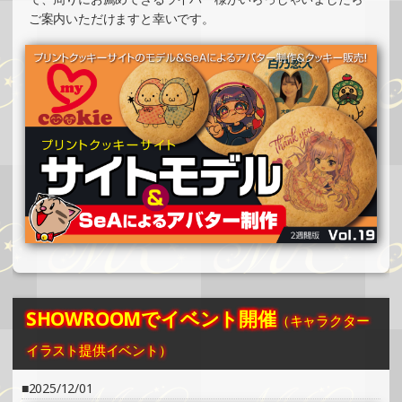
2024/10/29
ご案内いただけますと幸いです。
SHOWROOMでイベント開催（コースター制作・PRイベン
ト）
»もっと見る
2024/10/27
SHOWROOMでの開催イベント結果（缶バッチ＆ステッカ
ー制作・PRイベント）
»もっと見る
2024/10/27
SHOWROOMでの開催イベント結果（ホログラムステッカ
ー制作・PRイベント）
»もっと見る
2024/10/24
SHOWROOMでイベント開催
（キャラクター
SHOWROOMでイベント開催（ホログラムカード制作・PR
イベント）
イラスト提供イベント）
»もっと見る
2025/12/01
2024/10/24