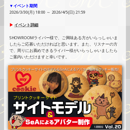
▼イベント期間
SHOWROOMでイベント開催（ホログラムカード制作・PR
2026/3/30(月) 18:00 ～ 2026/4/5(日) 21:59
イベント）
»もっと見る
▶
イベント詳細
2025/02/17
SHOWROOMライバー様で、ご興味ある方がいらっしゃいま
SHOWROOMでイベント開催（ホログラムステッカー制
したらご応募いただければと思います。また、リスナーの方
作・PRイベント）
で、周りにお薦めできるライバー様がいらっしゃいましたら
»もっと見る
ご案内いただけますと幸いです。
2025/02/16
SHOWROOMでの開催イベント結果（ポストカード制作・
PRイベント）
»もっと見る
2025/02/10
SHOWROOMでイベント開催（ポストカード制作・PRイベ
ント）
»もっと見る
2025/02/07