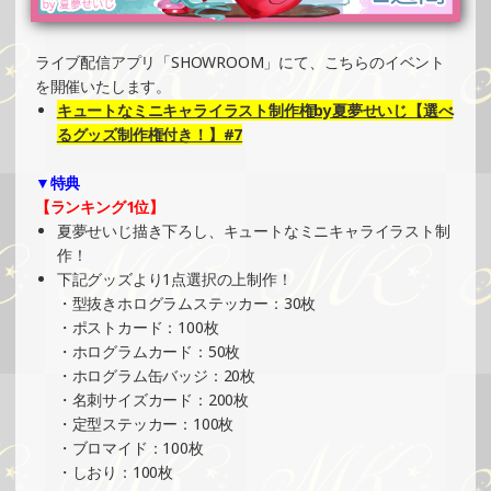
2025/07/08
SHOWROOMでイベント開催（プリントクッキーイベン
ト）
ライブ配信アプリ「SHOWROOM」にて、こちらのイベント
»もっと見る
を開催いたします。
キュートなミニキャライラスト制作権by夏夢せいじ【選べ
2025/07/08
るグッズ制作権付き！】#7
SHOWROOMでイベント開催（ホログラムカード＆ステッ
カー制作・PRイベント）
▼特典
»もっと見る
【ランキング1位】
夏夢せいじ描き下ろし、キュートなミニキャライラスト制
2025/07/08
作！
SHOWROOMでイベント開催（ポストカード制作・PRイベ
下記グッズより1点選択の上制作！
ント）
・型抜きホログラムステッカー：30枚
»もっと見る
・ポストカード：100枚
・ホログラムカード：50枚
2025/07/04
・ホログラム缶バッジ：20枚
SHOWROOMでイベント開催（PETコースター制作・PRイ
・名刺サイズカード：200枚
ベント）
・定型ステッカー：100枚
»もっと見る
・ブロマイド：100枚
・しおり：100枚
2025/07/04