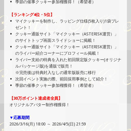
2025/03/02
季節の催事クッキー参加権獲得！（希望者）
SHOWROOMでの開催イベント結果（ホログラムステッカ
【ランキング4位・5位】
ー制作・PRイベント）
マイクッキーを制作し、ラッピング仕様(5枚入り)1袋プレ
»もっと見る
ゼント！
2025/03/02
クッキー通販サイト「マイクッキー（ASTERISK運営）」
のサイトトップ画面スライドショーに掲載！
SHOWROOMでの開催イベント結果（オリジナルカード制
クッキー通販サイト「マイクッキー（ASTERISK運営）」
作・PRイベント）
のライバー紹介コーナーにプロフィール掲載！
»もっと見る
ライバー支給の特典を入れた初回限定版クッキー(オリジナ
2025/03/01
ルパッケージ版)を通販で販売！
※完売後は特典封入なしの通常版販売に移行
SHOWROOMでイベント開催（プリントクッキーイベン
次回イベント実施の際、前回採用事例として紹介！
ト）
季節の催事クッキー参加権獲得！（希望者）
»もっと見る
2025/02/23
【30万ポイント達成者全員】
オリジナルアバター制作権獲得！
SHOWROOMでの開催イベント結果（PETコースター制
作・PRイベント）
▼応募期間
»もっと見る
2026/3/16(月) 18:00 ～ 2026/4/5(日) 21:59
2025/02/17