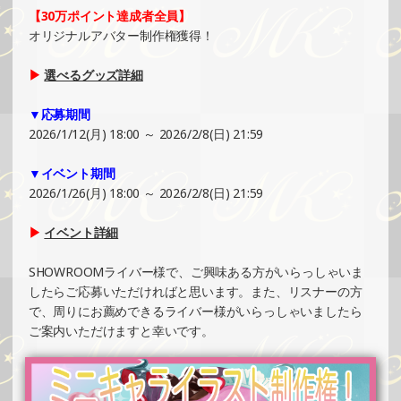
カー制作・PRイベント）
【30万ポイント達成者全員】
»もっと見る
オリジナルアバター制作権獲得！
2024/12/29
▶
選べるグッズ詳細
SHOWROOMでの開催イベント結果（絵馬風グッズ制作・
PRイベント）
▼応募期間
»もっと見る
2026/1/12(月) 18:00 ～ 2026/2/8(日) 21:59
2024/12/29
▼イベント期間
SHOWROOMでの開催イベント結果（ボールペン制作・PR
2026/1/26(月) 18:00 ～ 2026/2/8(日) 21:59
イベント）
»もっと見る
▶
イベント詳細
2024/12/29
SHOWROOMライバー様で、ご興味ある方がいらっしゃいま
SHOWROOMでの開催イベント結果（ポストカード制作・
したらご応募いただければと思います。また、リスナーの方
PRイベント）
で、周りにお薦めできるライバー様がいらっしゃいましたら
»もっと見る
ご案内いただけますと幸いです。
2024/12/24
SHOWROOMでイベント開催（オリジナルカード制作・PR
イベント）