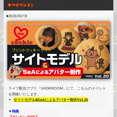
キーイベント）
2025/04/06
2026/03/18
SHOWROOMでの開催イベント結果（缶バッチ＆ステッカ
ー制作・PRイベント）
»もっと見る
2025/03/31
SHOWROOMでイベント開催（ホログラムステッカー制
作・PRイベント）
»もっと見る
2025/03/31
SHOWROOMでイベント開催（ホログラムカード制作・PR
イベント）
»もっと見る
ライブ配信アプリ「SHOWROOM」にて、こちらのイベント
を開催いたします。
2025/03/24
サイトモデル&SeAによるアバター制作Vol.20
SHOWROOMでイベント開催（キャラクターイラスト提供
イベント）
▼特典
»もっと見る
【ランキング1位】