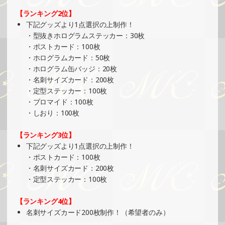
SHOWROOMでイベント開催（オリジナルカード制作・PR
【ランキング2位】
イベント）
下記グッズより1点選択の上制作！
»もっと見る
・型抜きホログラムステッカー：30枚
・ポストカード：100枚
2025/06/29
・ホログラムカード：50枚
SHOWROOMでの開催イベント結果（ホログラムカード＆
・ホログラム缶バッジ：20枚
ステッカー制作・PRイベント）
・名刺サイズカード：200枚
»もっと見る
・定型ステッカー：100枚
・ブロマイド：100枚
2025/06/26
・しおり：100枚
SHOWROOMでイベント開催（缶バッチ＆ステッカー制
作・PRイベント）
【ランキング3位】
»もっと見る
下記グッズより1点選択の上制作！
・ポストカード：100枚
2025/06/22
・名刺サイズカード：200枚
SHOWROOMでの開催イベント結果（缶バッチ＆ステッカ
・定型ステッカー：100枚
ー制作・PRイベント）
»もっと見る
【ランキング4位】
名刺サイズカード200枚制作！（希望者のみ）
2025/06/16