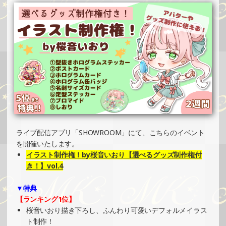
SHOWROOMでイベント開催（ホログラムステッカー制
作・PRイベント）
»もっと見る
2024/10/20
SHOWROOMでの開催イベント結果（ホログラムカード制
作・PRイベント）
»もっと見る
2024/10/20
SHOWROOMでの開催イベント結果（ポストカード制作・
ライブ配信アプリ「SHOWROOM」にて、こちらのイベント
PRイベント）
を開催いたします。
»もっと見る
イラスト制作権！by桜音いおり【選べるグッズ制作権付
2024/10/14
き！】vol.4
SHOWROOMでイベント開催（ボールペン制作・PRイベン
▼特典
ト）
【ランキング1位】
»もっと見る
桜音いおり描き下ろし、ふんわり可愛いデフォルメイラス
2024/10/13
ト制作！