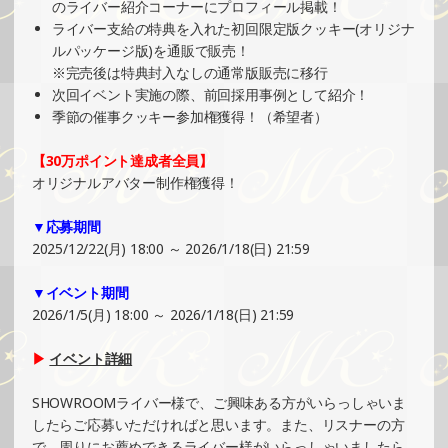
のライバー紹介コーナーにプロフィール掲載！
2024/11/10
ライバー支給の特典を入れた初回限定版クッキー(オリジナ
SHOWROOMでの開催イベント結果（ポストカード制作・
ルパッケージ版)を通販で販売！
PRイベント）
※完売後は特典封入なしの通常版販売に移行
»もっと見る
次回イベント実施の際、前回採用事例として紹介！
季節の催事クッキー参加権獲得！（希望者）
2024/11/04
SHOWROOMでイベント開催（缶バッチ＆ステッカー制
【30万ポイント達成者全員】
作・PRイベント）
オリジナルアバター制作権獲得！
»もっと見る
▼応募期間
2024/11/04
2025/12/22(月) 18:00 ～ 2026/1/18(日) 21:59
SHOWROOMでイベント開催（オリジナルカード制作・PR
イベント）
▼イベント期間
»もっと見る
2026/1/5(月) 18:00 ～ 2026/1/18(日) 21:59
2024/11/03
▶
イベント詳細
SHOWROOMでの開催イベント結果（コースター制作・PR
イベント）
SHOWROOMライバー様で、ご興味ある方がいらっしゃいま
»もっと見る
したらご応募いただければと思います。また、リスナーの方
で、周りにお薦めできるライバー様がいらっしゃいましたら