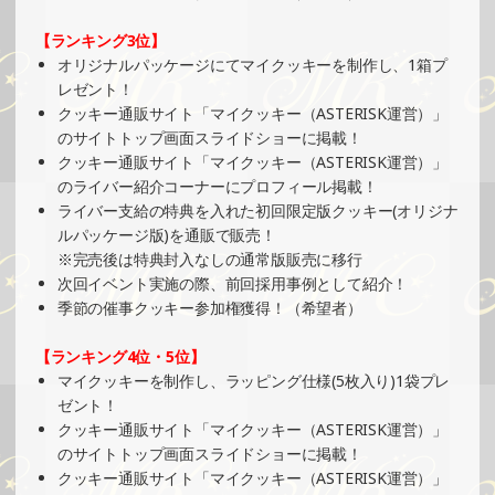
2024/11/20
【ランキング3位】
SHOWROOMでイベント開催（ポストカード制作・PRイベ
オリジナルパッケージにてマイクッキーを制作し、1箱プ
ント）
レゼント！
»もっと見る
クッキー通販サイト「マイクッキー（ASTERISK運営）」
のサイトトップ画面スライドショーに掲載！
2024/11/17
クッキー通販サイト「マイクッキー（ASTERISK運営）」
SHOWROOMでの開催イベント結果（絵馬風グッズ制作・
のライバー紹介コーナーにプロフィール掲載！
PRイベント）
ライバー支給の特典を入れた初回限定版クッキー(オリジナ
»もっと見る
ルパッケージ版)を通販で販売！
※完売後は特典封入なしの通常版販売に移行
2024/11/17
次回イベント実施の際、前回採用事例として紹介！
SHOWROOMでの開催イベント結果（ボールペン制作・PR
季節の催事クッキー参加権獲得！（希望者）
イベント）
»もっと見る
【ランキング4位・5位】
マイクッキーを制作し、ラッピング仕様(5枚入り)1袋プレ
2024/11/11
ゼント！
SHOWROOMでイベント開催（ホログラムカード＆ステッ
クッキー通販サイト「マイクッキー（ASTERISK運営）」
カー制作・PRイベント）
のサイトトップ画面スライドショーに掲載！
»もっと見る
クッキー通販サイト「マイクッキー（ASTERISK運営）」