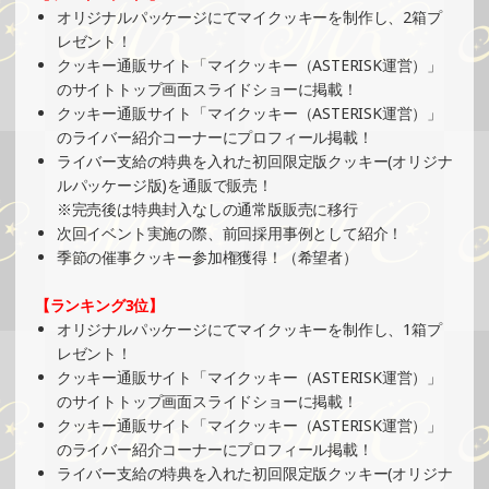
»もっと見る
オリジナルパッケージにてマイクッキーを制作し、2箱プ
レゼント！
2025/09/01
クッキー通販サイト「マイクッキー（ASTERISK運営）」
SHOWROOMでの開催イベント結果（オリジナルカード制
のサイトトップ画面スライドショーに掲載！
作・PRイベント）
クッキー通販サイト「マイクッキー（ASTERISK運営）」
»もっと見る
のライバー紹介コーナーにプロフィール掲載！
ライバー支給の特典を入れた初回限定版クッキー(オリジナ
2025/09/01
ルパッケージ版)を通販で販売！
SHOWROOMでの開催イベント結果（缶バッジ制作・PRイ
※完売後は特典封入なしの通常版販売に移行
ベント）
次回イベント実施の際、前回採用事例として紹介！
»もっと見る
季節の催事クッキー参加権獲得！（希望者）
2025/08/25
【ランキング3位】
SHOWROOMでイベント開催（キャラクターイラスト提供
オリジナルパッケージにてマイクッキーを制作し、1箱プ
イベント）
レゼント！
»もっと見る
クッキー通販サイト「マイクッキー（ASTERISK運営）」
のサイトトップ画面スライドショーに掲載！
2025/08/24
クッキー通販サイト「マイクッキー（ASTERISK運営）」
SHOWROOMでの開催イベント結果（ホログラムステッカ
のライバー紹介コーナーにプロフィール掲載！
ー制作・PRイベント）
ライバー支給の特典を入れた初回限定版クッキー(オリジナ
»もっと見る