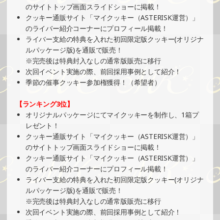
2025/03/10
のサイトトップ画面スライドショーに掲載！
クッキー通販サイト「マイクッキー（ASTERISK運営）」
SHOWROOMでイベント開催（オリジナルカード制作・PR
のライバー紹介コーナーにプロフィール掲載！
イベント）
ライバー支給の特典を入れた初回限定版クッキー(オリジナ
»もっと見る
ルパッケージ版)を通販で販売！
2025/03/10
※完売後は特典封入なしの通常版販売に移行
次回イベント実施の際、前回採用事例として紹介！
SHOWROOMでイベント開催（ホログラムカード＆ステッ
季節の催事クッキー参加権獲得！（希望者）
カー制作・PRイベント）
»もっと見る
【ランキング3位】
2025/03/09
オリジナルパッケージにてマイクッキーを制作し、1箱プ
レゼント！
SHOWROOMでの開催イベント結果（缶バッチ＆ステッカ
クッキー通販サイト「マイクッキー（ASTERISK運営）」
ー制作・PRイベント）
のサイトトップ画面スライドショーに掲載！
»もっと見る
クッキー通販サイト「マイクッキー（ASTERISK運営）」
2025/03/06
のライバー紹介コーナーにプロフィール掲載！
ライバー支給の特典を入れた初回限定版クッキー(オリジナ
SHOWROOMでイベント開催（缶バッチ＆ステッカー制
ルパッケージ版)を通販で販売！
作・PRイベント）
※完売後は特典封入なしの通常版販売に移行
»もっと見る
次回イベント実施の際、前回採用事例として紹介！