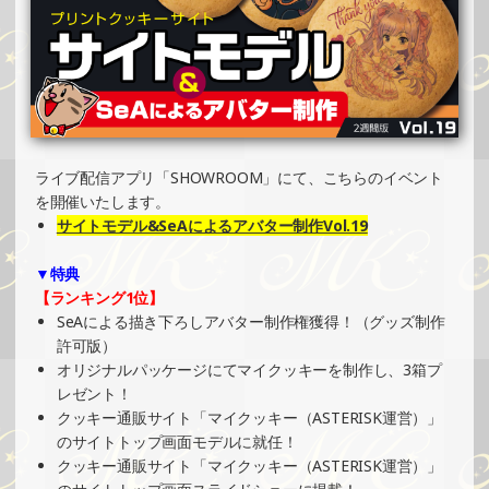
»もっと見る
2024/12/08
SHOWROOMでの開催イベント結果（オリジナルカード制
作・PRイベント）
»もっと見る
2024/12/04
ライブ配信アプリ「SHOWROOM」にて、こちらのイベント
SHOWROOMでイベント開催（ホログラムステッカー制
を開催いたします。
作・PRイベント）
サイトモデル&SeAによるアバター制作Vol.19
»もっと見る
▼特典
2024/12/04
【ランキング1位】
SHOWROOMでイベント開催（ホログラムカード制作・PR
SeAによる描き下ろしアバター制作権獲得！（グッズ制作
イベント）
許可版）
»もっと見る
オリジナルパッケージにてマイクッキーを制作し、3箱プ
レゼント！
2024/12/01
クッキー通販サイト「マイクッキー（ASTERISK運営）」
SHOWROOMでの開催イベント結果（コースター制作・PR
のサイトトップ画面モデルに就任！
イベント）
クッキー通販サイト「マイクッキー（ASTERISK運営）」
»もっと見る