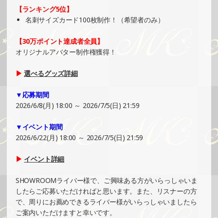
SHOWROOMでイベント開催（ホログラムステッカー制
【ランキング5位】
作・PRイベント）
名刺サイズカード100枚制作！（希望者のみ）
»もっと見る
【30万ポイント達成者全員】
2025/06/16
オリジナルアバター制作権獲得！
SHOWROOMでイベント開催（キャラクターイラスト提供
イベント）
▶
選べるグッズ詳細
»もっと見る
▼応募期間
2025/06/15
2026/6/8(月) 18:00 ～ 2026/7/5(日) 21:59
SHOWROOMでの開催イベント結果（ホログラムステッカ
ー制作・PRイベント）
▼イベント期間
»もっと見る
2026/6/22(月) 18:00 ～ 2026/7/5(日) 21:59
2025/06/15
▶
イベント詳細
SHOWROOMでの開催イベント結果（ホログラムカード制
作・PRイベント）
SHOWROOMライバー様で、ご興味ある方がいらっしゃいま
»もっと見る
したらご応募いただければと思います。また、リスナーの方
で、周りにお薦めできるライバー様がいらっしゃいましたら
2025/06/09
ご案内いただけますと幸いです。