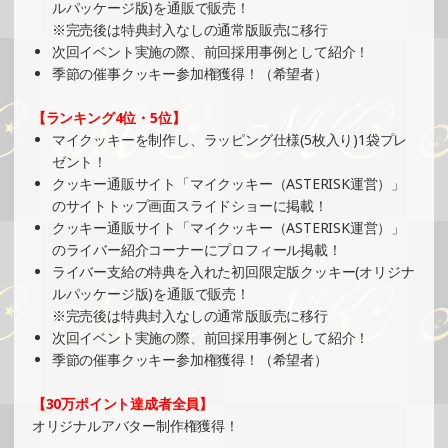
ルパッケージ版)を通販で販売！
※完売後は特典封入なしの通常版販売に移行
2025/08/17
次回イベント実施の際、前回採用事例として紹介！
SHOWROOMでの開催イベント結果（缶バッジ制作・PRイ
季節の催事クッキー参加権獲得！（希望者）
ベント）
»もっと見る
【ランキング4位・5位】
マイクッキーを制作し、ラッピング仕様(5枚入り)1袋プレ
2025/08/10
ゼント！
SHOWROOMでの開催イベント結果（ポストカード制作・
クッキー通販サイト「マイクッキー（ASTERISK運営）」
PRイベント）
のサイトトップ画面スライドショーに掲載！
»もっと見る
クッキー通販サイト「マイクッキー（ASTERISK運営）」
のライバー紹介コーナーにプロフィール掲載！
2025/08/10
ライバー支給の特典を入れた初回限定版クッキー(オリジナ
SHOWROOMでの開催イベント結果（PETコースター制
ルパッケージ版)を通販で販売！
作・PRイベント）
※完売後は特典封入なしの通常版販売に移行
»もっと見る
次回イベント実施の際、前回採用事例として紹介！
季節の催事クッキー参加権獲得！（希望者）
2025/08/03
SHOWROOMでの開催イベント結果（オリジナルカード制
【30万ポイント達成者全員】
作・PRイベント）
オリジナルアバター制作権獲得！
»もっと見る