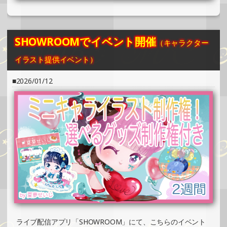
SHOWROOMでイベント開催（ホログラムカード＆ステッ
カー制作・PRイベント）
»もっと見る
SHOWROOMでイベント開催
（キャラクター
2025/02/02
イラスト提供イベント）
SHOWROOMでの開催イベント結果（ホログラムカード＆
ステッカー制作・PRイベント）
2026/01/12
»もっと見る
2025/02/02
SHOWROOMでの開催イベント結果（オリジナルカード制
作・PRイベント）
»もっと見る
2025/02/02
SHOWROOMでイベント開催（缶バッチ＆ステッカー制
作・PRイベント）
»もっと見る
2025/02/02
ライブ配信アプリ「SHOWROOM」にて、こちらのイベント