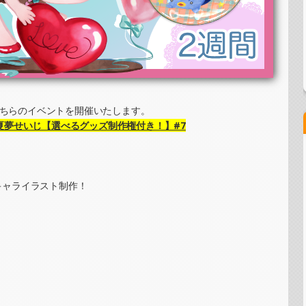
ステッカー制作・PRイベント）
ッチ＆ステッカー制作・PRイベント）
こちらのイベントを開催いたします。
夏夢せいじ【選べるグッズ制作権付き！】#7
ステッカー制作・PRイベント）
キャライラスト制作！
ーイラスト提供イベント）
グラムステッカー制作・PRイベント）