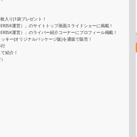
コースター制作・PRイベント）
枚入り)1袋プレゼント！
ERISK運営）」のサイトトップ画面スライドショーに掲載！
ジナルカード制作・PRイベント）
ERISK運営）」のライバー紹介コーナーにプロフィール掲載！
ッキー(オリジナルパッケージ版)を通販で販売！
移行
して紹介！
ッチ＆ステッカー制作・PRイベント）
者）
ド制作・PRイベント）
カード制作・PRイベント）