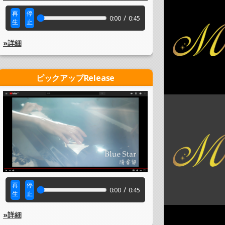
再
停
/
0:00
0:45
生
止
»詳細
ピックアップRelease
再
停
/
0:00
0:45
生
止
»詳細