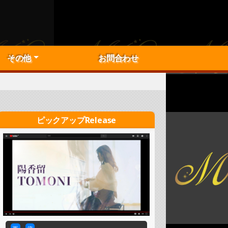
その他
お問合わせ
子
梨
他お受け可能なこと
事項一覧（準備中）
ィシャルショップ
紹介トップ
Now！ピックアップ
アクティブライバー！
PRライバーピックアップ！
ピックアップRelease