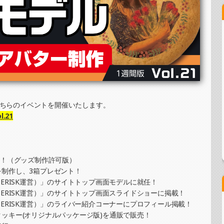
ーイラスト提供イベント）
ッキーイベント）
トカード制作・PRイベント）
こちらのイベントを開催いたします。
.21
ーイラスト提供イベント）
得！（グッズ制作許可版）
制作し、3箱プレゼント！
ERISK運営）」のサイトトップ画面モデルに就任！
ジナルカード制作・PRイベント）
ERISK運営）」のサイトトップ画面スライドショーに掲載！
ERISK運営）」のライバー紹介コーナーにプロフィール掲載！
ッキー(オリジナルパッケージ版)を通販で販売！