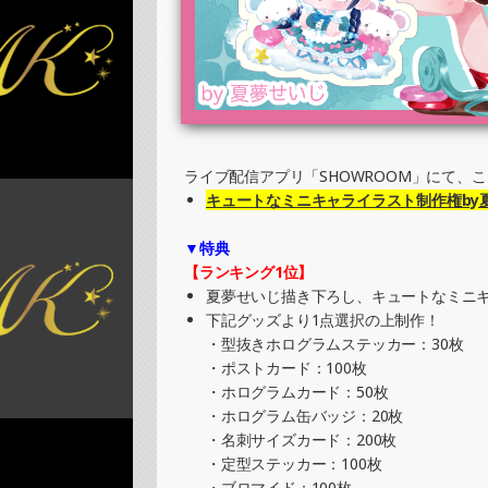
»もっと見る
2025/06/26
SHOWROOMでイベント開催（缶バッチ＆
»もっと見る
2025/06/22
SHOWROOMでの開催イベント結果（缶バ
ライブ配信アプリ「SHOWROOM」にて、
»もっと見る
キュートなミニキャライラスト制作権by
2025/06/16
▼特典
SHOWROOMでイベント開催（ホログラム
【ランキング1位】
»もっと見る
夏夢せいじ描き下ろし、キュートなミニ
下記グッズより1点選択の上制作！
2025/06/16
・型抜きホログラムステッカー：30枚
SHOWROOMでイベント開催（キャラクタ
・ポストカード：100枚
»もっと見る
・ホログラムカード：50枚
・ホログラム缶バッジ：20枚
2025/06/15
・名刺サイズカード：200枚
SHOWROOMでの開催イベント結果（ホロ
・定型ステッカー：100枚
»もっと見る
・ブロマイド：100枚