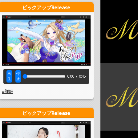
ピックアップRelease
再
停
/
0:00
0:45
生
止
»詳細
ピックアップRelease