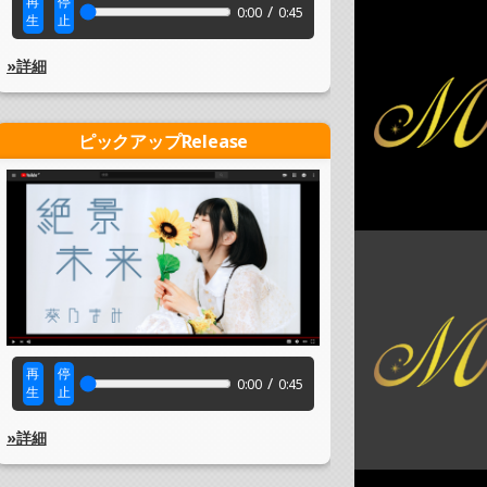
再
停
/
0:00
0:45
生
止
»詳細
ピックアップRelease
再
停
/
0:00
0:45
生
止
»詳細