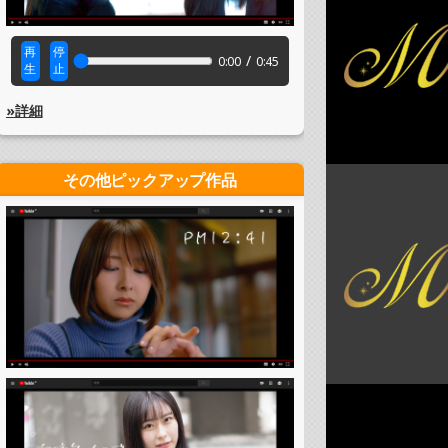
再
停
/
0:00
0:45
生
止
»詳細
その他ピックアップ作品