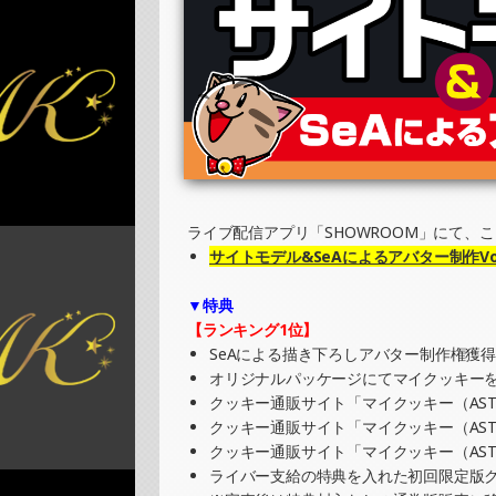
2025/11/03
SHOWROOMでイベント開催（キャラクタ
»もっと見る
2025/10/10
SHOWROOMでイベント開催（プリントク
»もっと見る
2025/09/15
SHOWROOMでの開催イベント結果（ポス
ライブ配信アプリ「SHOWROOM」にて、
»もっと見る
サイトモデル&SeAによるアバター制作Vol
2025/09/08
▼特典
SHOWROOMでイベント開催（キャラクタ
【ランキング1位】
»もっと見る
SeAによる描き下ろしアバター制作権獲
オリジナルパッケージにてマイクッキーを
2025/09/01
クッキー通販サイト「マイクッキー（AST
SHOWROOMでの開催イベント結果（オリ
クッキー通販サイト「マイクッキー（AST
»もっと見る
クッキー通販サイト「マイクッキー（AST
ライバー支給の特典を入れた初回限定版ク
2025/09/01