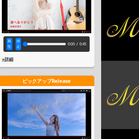
再
停
/
0:00
0:45
生
止
»詳細
ピックアップRelease