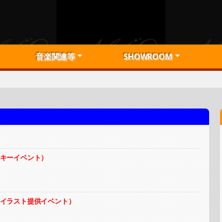
音楽関連等
SHOWROOM
プロデュース実績一覧
デモ音源募集！
楽曲利用者収益対象楽曲
楽曲制作・プロデュース
ミュージックビデオ制作
音楽出版等
オフボーカル音源
カバー作品等紹介
メディア掲載実績一覧
USENリクエスト可能楽曲
公式ライバー募集
弊社PRライバー紹介
獲得アバター一覧
MKsoul主催イベント
アバター図鑑
トークテーマルーレット
一覧トップ
Artist：陽香留
Artist：葵乃まみ
Artist：Sherie
Artist：和智日菜
Artist：髙見梨奈
Artist：藍川珠里
Artist：Saki
Artist：神村風子
Artist：恋夏。
Artist：うにこ
Artist：六道寺恵
インデックス
音楽出版
管理楽曲について
楽曲利用について
その
募集
オフ
ッキーイベント）
ーイラスト提供イベント）