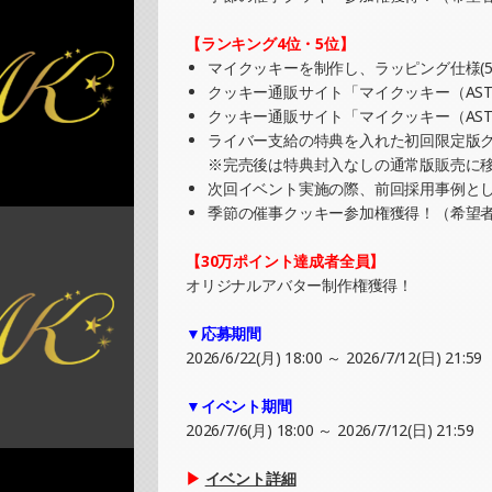
SHOWROOMでの開催イベント結果（PET
»もっと見る
【ランキング4位・5位】
マイクッキーを制作し、ラッピング仕様(5
2025/08/03
クッキー通販サイト「マイクッキー（AST
SHOWROOMでの開催イベント結果（オリ
クッキー通販サイト「マイクッキー（AST
»もっと見る
ライバー支給の特典を入れた初回限定版ク
※完売後は特典封入なしの通常版販売に
2025/08/03
次回イベント実施の際、前回採用事例と
SHOWROOMでの開催イベント結果（缶バ
季節の催事クッキー参加権獲得！（希望
»もっと見る
【30万ポイント達成者全員】
2025/08/02
オリジナルアバター制作権獲得！
SHOWROOMでイベント開催（ポストカー
»もっと見る
▼応募期間
2026/6/22(月) 18:00 ～ 2026/7/12(日) 21:59
2025/08/02
SHOWROOMでイベント開催（オリジナル
▼イベント期間
»もっと見る
2026/7/6(月) 18:00 ～ 2026/7/12(日) 21:59
2025/07/27
▶
イベント詳細