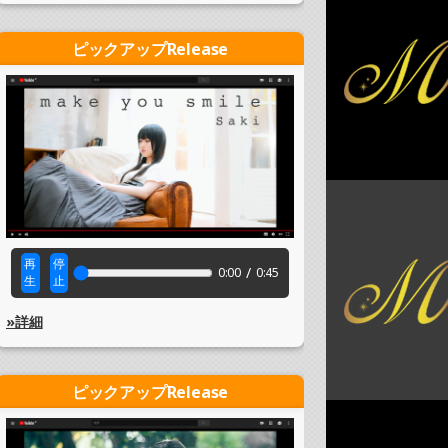
ピックアップRelease
再
停
/
0:00
0:45
生
止
»詳細
ピックアップRelease