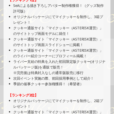
SeAによる描き下ろしアバター制作権獲得！（グッズ制作
2025/03/23
許可版）
SHOWROOMでの開催イベント結果（ホログラムステッカ
オリジナルパッケージにてマイクッキーを制作し、3箱プ
ー制作・PRイベント）
レゼント！
»もっと見る
クッキー通販サイト「マイクッキー（ASTERISK運営）」
のサイトトップ画面モデルに就任！
2025/03/21
クッキー通販サイト「マイクッキー（ASTERISK運営）」
SHOWROOMでイベント開催（ポストカード制作・PRイベ
のサイトトップ画面スライドショーに掲載！
ント）
クッキー通販サイト「マイクッキー（ASTERISK運営）」
»もっと見る
のライバー紹介コーナーにプロフィール掲載！
2025/03/16
ライバー支給の特典を入れた初回限定版クッキー(オリジナ
ルパッケージ版)を通販で販売！
SHOWROOMでの開催イベント結果（ポストカード制作・
※完売後は特典封入なしの通常版販売に移行
PRイベント）
次回イベント実施の際、前回採用事例として紹介！
»もっと見る
季節の催事クッキー参加権獲得！（希望者）
2025/03/16
【ランキング2位】
SHOWROOMでの開催イベント結果（ホログラムカード＆
オリジナルパッケージにてマイクッキーを制作し、2箱プ
ステッカー制作・PRイベント）
レゼント！
»もっと見る
クッキー通販サイト「マイクッキー（ASTERISK運営）」