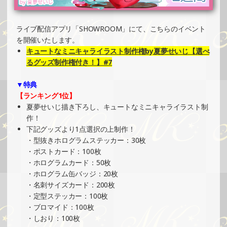
2025/07/08
SHOWROOMでイベント開催（プリントクッキーイベン
ト）
ライブ配信アプリ「SHOWROOM」にて、こちらのイベント
»もっと見る
を開催いたします。
キュートなミニキャライラスト制作権by夏夢せいじ【選べ
2025/07/08
るグッズ制作権付き！】#7
SHOWROOMでイベント開催（ホログラムカード＆ステッ
カー制作・PRイベント）
▼特典
»もっと見る
【ランキング1位】
夏夢せいじ描き下ろし、キュートなミニキャライラスト制
2025/07/08
作！
SHOWROOMでイベント開催（ポストカード制作・PRイベ
下記グッズより1点選択の上制作！
ント）
・型抜きホログラムステッカー：30枚
»もっと見る
・ポストカード：100枚
・ホログラムカード：50枚
2025/07/04
・ホログラム缶バッジ：20枚
SHOWROOMでイベント開催（PETコースター制作・PRイ
・名刺サイズカード：200枚
ベント）
・定型ステッカー：100枚
»もっと見る
・ブロマイド：100枚
・しおり：100枚
2025/07/04