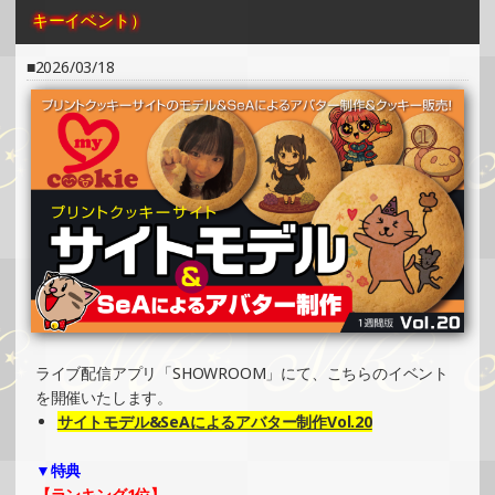
キーイベント）
2025/04/06
2026/03/18
SHOWROOMでの開催イベント結果（缶バッチ＆ステッカ
ー制作・PRイベント）
»もっと見る
2025/03/31
SHOWROOMでイベント開催（ホログラムステッカー制
作・PRイベント）
»もっと見る
2025/03/31
SHOWROOMでイベント開催（ホログラムカード制作・PR
イベント）
»もっと見る
ライブ配信アプリ「SHOWROOM」にて、こちらのイベント
を開催いたします。
2025/03/24
サイトモデル&SeAによるアバター制作Vol.20
SHOWROOMでイベント開催（キャラクターイラスト提供
イベント）
▼特典
»もっと見る
【ランキング1位】