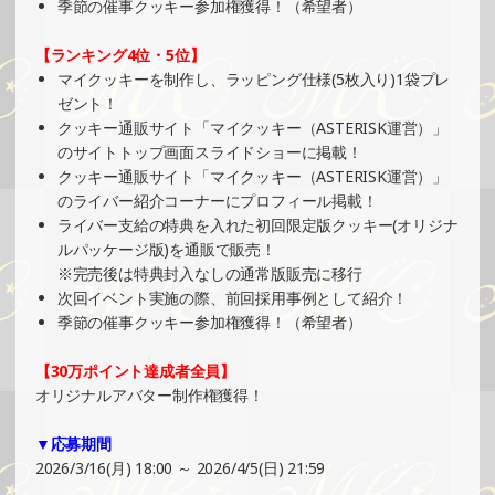
2025/03/02
季節の催事クッキー参加権獲得！（希望者）
SHOWROOMでの開催イベント結果（ホログラムステッカ
【ランキング4位・5位】
ー制作・PRイベント）
マイクッキーを制作し、ラッピング仕様(5枚入り)1袋プレ
»もっと見る
ゼント！
2025/03/02
クッキー通販サイト「マイクッキー（ASTERISK運営）」
のサイトトップ画面スライドショーに掲載！
SHOWROOMでの開催イベント結果（オリジナルカード制
クッキー通販サイト「マイクッキー（ASTERISK運営）」
作・PRイベント）
のライバー紹介コーナーにプロフィール掲載！
»もっと見る
ライバー支給の特典を入れた初回限定版クッキー(オリジナ
2025/03/01
ルパッケージ版)を通販で販売！
※完売後は特典封入なしの通常版販売に移行
SHOWROOMでイベント開催（プリントクッキーイベン
次回イベント実施の際、前回採用事例として紹介！
ト）
季節の催事クッキー参加権獲得！（希望者）
»もっと見る
2025/02/23
【30万ポイント達成者全員】
オリジナルアバター制作権獲得！
SHOWROOMでの開催イベント結果（PETコースター制
作・PRイベント）
▼応募期間
»もっと見る
2026/3/16(月) 18:00 ～ 2026/4/5(日) 21:59
2025/02/17