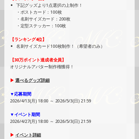
下記グッズより1点選択の上制作！
»もっと見る
・ポストカード：100枚
2025/05/04
・名刺サイズカード：200枚
・定型ステッカー：100枚
SHOWROOMでの開催イベント結果（ホログラムカード制
作・PRイベント）
【ランキング4位】
»もっと見る
名刺サイズカード100枚制作！（希望者のみ）
2025/04/29
SHOWROOMでイベント開催（ポストカード制作・PRイベ
【30万ポイント達成者全員】
ント）
オリジナルアバター制作権獲得！
»もっと見る
▶
選べるグッズ詳細
2025/04/27
SHOWROOMでの開催イベント結果（ポストカード制作・
▼応募期間
PRイベント）
2026/4/13(月) 18:00 ～ 2026/5/3(日) 21:59
»もっと見る
▼イベント期間
2025/04/22
2026/4/27(月) 18:00 ～ 2026/5/3(日) 21:59
SHOWROOMでイベント開催（ホログラムカード＆ステッ
カー制作・PRイベント）
▶
イベント詳細