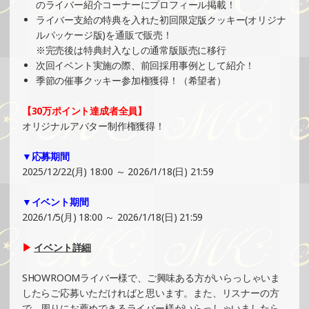
のライバー紹介コーナーにプロフィール掲載！
2024/11/10
ライバー支給の特典を入れた初回限定版クッキー(オリジナ
SHOWROOMでの開催イベント結果（ポストカード制作・
ルパッケージ版)を通販で販売！
PRイベント）
※完売後は特典封入なしの通常版販売に移行
»もっと見る
次回イベント実施の際、前回採用事例として紹介！
季節の催事クッキー参加権獲得！（希望者）
2024/11/04
SHOWROOMでイベント開催（缶バッチ＆ステッカー制
【30万ポイント達成者全員】
作・PRイベント）
オリジナルアバター制作権獲得！
»もっと見る
▼応募期間
2024/11/04
2025/12/22(月) 18:00 ～ 2026/1/18(日) 21:59
SHOWROOMでイベント開催（オリジナルカード制作・PR
イベント）
▼イベント期間
»もっと見る
2026/1/5(月) 18:00 ～ 2026/1/18(日) 21:59
2024/11/03
▶
イベント詳細
SHOWROOMでの開催イベント結果（コースター制作・PR
イベント）
SHOWROOMライバー様で、ご興味ある方がいらっしゃいま
»もっと見る
したらご応募いただければと思います。また、リスナーの方
で、周りにお薦めできるライバー様がいらっしゃいましたら