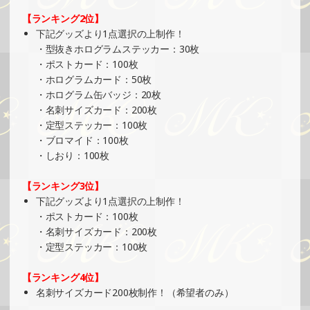
SHOWROOMでイベント開催（オリジナルカード制作・PR
【ランキング2位】
イベント）
下記グッズより1点選択の上制作！
»もっと見る
・型抜きホログラムステッカー：30枚
・ポストカード：100枚
2025/06/29
・ホログラムカード：50枚
SHOWROOMでの開催イベント結果（ホログラムカード＆
・ホログラム缶バッジ：20枚
ステッカー制作・PRイベント）
・名刺サイズカード：200枚
»もっと見る
・定型ステッカー：100枚
・ブロマイド：100枚
2025/06/26
・しおり：100枚
SHOWROOMでイベント開催（缶バッチ＆ステッカー制
作・PRイベント）
【ランキング3位】
»もっと見る
下記グッズより1点選択の上制作！
・ポストカード：100枚
2025/06/22
・名刺サイズカード：200枚
SHOWROOMでの開催イベント結果（缶バッチ＆ステッカ
・定型ステッカー：100枚
ー制作・PRイベント）
»もっと見る
【ランキング4位】
名刺サイズカード200枚制作！（希望者のみ）
2025/06/16