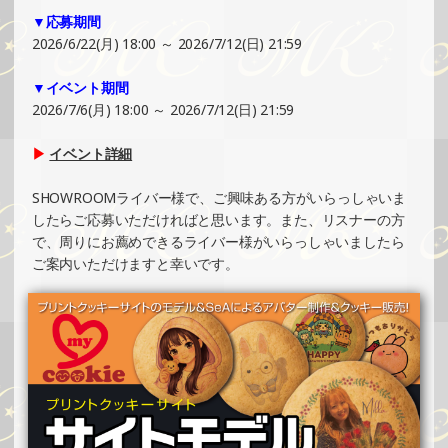
▼応募期間
2025/08/03
2026/6/22(月) 18:00 ～ 2026/7/12(日) 21:59
SHOWROOMでの開催イベント結果（缶バッチ＆ステッカ
ー制作・PRイベント）
▼イベント期間
»もっと見る
2026/7/6(月) 18:00 ～ 2026/7/12(日) 21:59
2025/08/02
▶
イベント詳細
SHOWROOMでイベント開催（ポストカード制作・PRイベ
ント）
SHOWROOMライバー様で、ご興味ある方がいらっしゃいま
»もっと見る
したらご応募いただければと思います。また、リスナーの方
で、周りにお薦めできるライバー様がいらっしゃいましたら
2025/08/02
ご案内いただけますと幸いです。
SHOWROOMでイベント開催（オリジナルカード制作・PR
イベント）
»もっと見る
2025/07/27
SHOWROOMでの開催イベント結果（ホログラムステッカ
ー制作・PRイベント）
»もっと見る