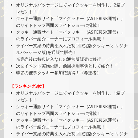
»もっと見る
オリジナルパッケージにてマイクッキーを制作し、2箱プ
レゼント！
2025/09/01
クッキー通販サイト「マイクッキー（ASTERISK運営）」
SHOWROOMでの開催イベント結果（オリジナルカード制
のサイトトップ画面スライドショーに掲載！
作・PRイベント）
クッキー通販サイト「マイクッキー（ASTERISK運営）」
»もっと見る
のライバー紹介コーナーにプロフィール掲載！
ライバー支給の特典を入れた初回限定版クッキー(オリジナ
2025/09/01
ルパッケージ版)を通販で販売！
SHOWROOMでの開催イベント結果（缶バッジ制作・PRイ
※完売後は特典封入なしの通常版販売に移行
ベント）
次回イベント実施の際、前回採用事例として紹介！
»もっと見る
季節の催事クッキー参加権獲得！（希望者）
2025/08/25
【ランキング3位】
SHOWROOMでイベント開催（キャラクターイラスト提供
オリジナルパッケージにてマイクッキーを制作し、1箱プ
イベント）
レゼント！
»もっと見る
クッキー通販サイト「マイクッキー（ASTERISK運営）」
のサイトトップ画面スライドショーに掲載！
2025/08/24
クッキー通販サイト「マイクッキー（ASTERISK運営）」
SHOWROOMでの開催イベント結果（ホログラムステッカ
のライバー紹介コーナーにプロフィール掲載！
ー制作・PRイベント）
ライバー支給の特典を入れた初回限定版クッキー(オリジナ
»もっと見る