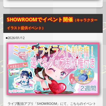
SHOWROOMでイベント開催（ホログラムカード＆ステッ
カー制作・PRイベント）
»もっと見る
SHOWROOMでイベント開催
（キャラクター
2025/02/02
イラスト提供イベント）
SHOWROOMでの開催イベント結果（ホログラムカード＆
ステッカー制作・PRイベント）
2026/01/12
»もっと見る
2025/02/02
SHOWROOMでの開催イベント結果（オリジナルカード制
作・PRイベント）
»もっと見る
2025/02/02
SHOWROOMでイベント開催（缶バッチ＆ステッカー制
作・PRイベント）
»もっと見る
2025/02/02
ライブ配信アプリ「SHOWROOM」にて、こちらのイベント