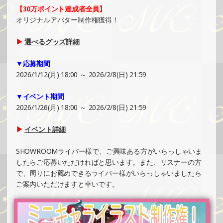
カー制作・PRイベント）
【30万ポイント達成者全員】
»もっと見る
オリジナルアバター制作権獲得！
2024/12/29
▶
選べるグッズ詳細
SHOWROOMでの開催イベント結果（絵馬風グッズ制作・
PRイベント）
▼応募期間
»もっと見る
2026/1/12(月) 18:00 ～ 2026/2/8(日) 21:59
2024/12/29
▼イベント期間
SHOWROOMでの開催イベント結果（ボールペン制作・PR
2026/1/26(月) 18:00 ～ 2026/2/8(日) 21:59
イベント）
»もっと見る
▶
イベント詳細
2024/12/29
SHOWROOMライバー様で、ご興味ある方がいらっしゃいま
SHOWROOMでの開催イベント結果（ポストカード制作・
したらご応募いただければと思います。また、リスナーの方
PRイベント）
で、周りにお薦めできるライバー様がいらっしゃいましたら
»もっと見る
ご案内いただけますと幸いです。
2024/12/24
SHOWROOMでイベント開催（オリジナルカード制作・PR
イベント）