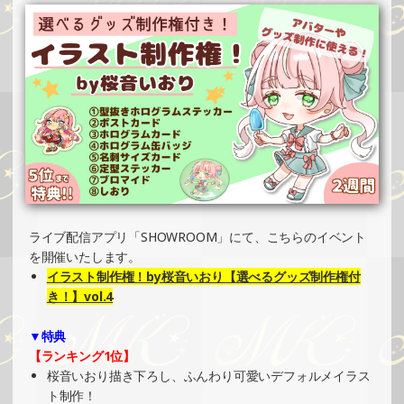
SHOWROOMでイベント開催（ホログラムステッカー制
作・PRイベント）
»もっと見る
2024/10/20
SHOWROOMでの開催イベント結果（ホログラムカード制
作・PRイベント）
»もっと見る
2024/10/20
SHOWROOMでの開催イベント結果（ポストカード制作・
ライブ配信アプリ「SHOWROOM」にて、こちらのイベント
PRイベント）
を開催いたします。
»もっと見る
イラスト制作権！by桜音いおり【選べるグッズ制作権付
2024/10/14
き！】vol.4
SHOWROOMでイベント開催（ボールペン制作・PRイベン
▼特典
ト）
【ランキング1位】
»もっと見る
桜音いおり描き下ろし、ふんわり可愛いデフォルメイラス
2024/10/13
ト制作！