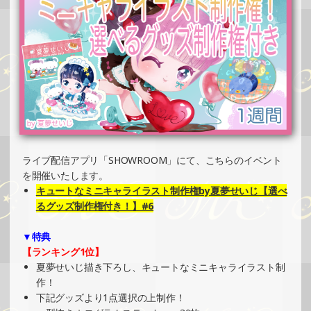
PRイベント）
»もっと見る
2025/05/26
SHOWROOMでイベント開催（コースター制作・PRイベン
ト）
»もっと見る
2025/05/26
SHOWROOMでイベント開催（ホログラムカード＆ステッ
ライブ配信アプリ「SHOWROOM」にて、こちらのイベント
カー制作・PRイベント）
を開催いたします。
»もっと見る
キュートなミニキャライラスト制作権by夏夢せいじ【選べ
2025/05/25
るグッズ制作権付き！】#6
SHOWROOMでの開催イベント結果（オリジナルカード制
▼特典
作・PRイベント）
【ランキング1位】
»もっと見る
夏夢せいじ描き下ろし、キュートなミニキャライラスト制
2025/05/19
作！
下記グッズより1点選択の上制作！
SHOWROOMでイベント開催（オリジナルカード制作・PR