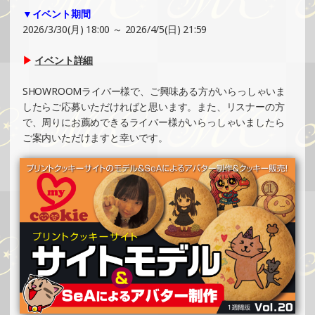
▼イベント期間
SHOWROOMでイベント開催（ホログラムカード制作・PR
2026/3/30(月) 18:00 ～ 2026/4/5(日) 21:59
イベント）
»もっと見る
▶
イベント詳細
2025/02/17
SHOWROOMライバー様で、ご興味ある方がいらっしゃいま
SHOWROOMでイベント開催（ホログラムステッカー制
したらご応募いただければと思います。また、リスナーの方
作・PRイベント）
で、周りにお薦めできるライバー様がいらっしゃいましたら
»もっと見る
ご案内いただけますと幸いです。
2025/02/16
SHOWROOMでの開催イベント結果（ポストカード制作・
PRイベント）
»もっと見る
2025/02/10
SHOWROOMでイベント開催（ポストカード制作・PRイベ
ント）
»もっと見る
2025/02/07