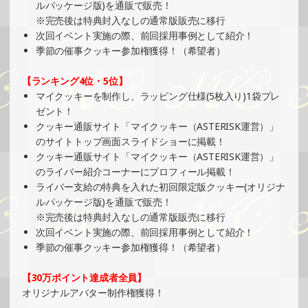
ルパッケージ版)を通販で販売！
※完売後は特典封入なしの通常版販売に移行
2025/08/17
次回イベント実施の際、前回採用事例として紹介！
SHOWROOMでの開催イベント結果（缶バッジ制作・PRイ
季節の催事クッキー参加権獲得！（希望者）
ベント）
»もっと見る
【ランキング4位・5位】
マイクッキーを制作し、ラッピング仕様(5枚入り)1袋プレ
2025/08/10
ゼント！
SHOWROOMでの開催イベント結果（ポストカード制作・
クッキー通販サイト「マイクッキー（ASTERISK運営）」
PRイベント）
のサイトトップ画面スライドショーに掲載！
»もっと見る
クッキー通販サイト「マイクッキー（ASTERISK運営）」
のライバー紹介コーナーにプロフィール掲載！
2025/08/10
ライバー支給の特典を入れた初回限定版クッキー(オリジナ
SHOWROOMでの開催イベント結果（PETコースター制
ルパッケージ版)を通販で販売！
作・PRイベント）
※完売後は特典封入なしの通常版販売に移行
»もっと見る
次回イベント実施の際、前回採用事例として紹介！
季節の催事クッキー参加権獲得！（希望者）
2025/08/03
SHOWROOMでの開催イベント結果（オリジナルカード制
【30万ポイント達成者全員】
作・PRイベント）
オリジナルアバター制作権獲得！
»もっと見る