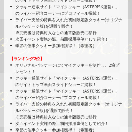
のサイトトップ画面スライドショーに掲載！
クッキー通販サイト「マイクッキー（ASTERISK運営）」
2024/11/26
のライバー紹介コーナーにプロフィール掲載！
SHOWROOMでイベント開催（プリントクッキーイベン
ライバー支給の特典を入れた初回限定版クッキー(オリジナ
ト）
ルパッケージ版)を通販で販売！
»もっと見る
※完売後は特典封入なしの通常版販売に移行
次回イベント実施の際、前回採用事例として紹介！
2024/11/26
季節の催事クッキー参加権獲得！（希望者）
SHOWROOMでイベント開催（絵馬風グッズ制作・PRイベ
ント）
【ランキング2位】
»もっと見る
オリジナルパッケージにてマイクッキーを制作し、2箱プ
レゼント！
2024/11/24
クッキー通販サイト「マイクッキー（ASTERISK運営）」
SHOWROOMでの開催イベント結果（オリジナルカード制
のサイトトップ画面スライドショーに掲載！
作・PRイベント）
クッキー通販サイト「マイクッキー（ASTERISK運営）」
»もっと見る
のライバー紹介コーナーにプロフィール掲載！
ライバー支給の特典を入れた初回限定版クッキー(オリジナ
2024/11/20
ルパッケージ版)を通販で販売！
SHOWROOMでイベント開催（ボールペン制作・PRイベン
※完売後は特典封入なしの通常版販売に移行
ト）
次回イベント実施の際、前回採用事例として紹介！
»もっと見る
季節の催事クッキー参加権獲得！（希望者）