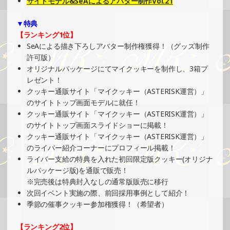
サイトモデル&SeAによるアバター制作Vol.21
»もっと見る
▼特典
2025/11/03
【ランキング1位】
SHOWROOMでイベント開催（キャラクターイラスト提供
SeAによる描き下ろしアバター制作権獲得！（グッズ制作
イベント）
許可版）
»もっと見る
オリジナルパッケージにてマイクッキーを制作し、3箱プ
レゼント！
2025/10/10
クッキー通販サイト「マイクッキー（ASTERISK運営）」
SHOWROOMでイベント開催（プリントクッキーイベン
のサイトトップ画面モデルに就任！
ト）
クッキー通販サイト「マイクッキー（ASTERISK運営）」
»もっと見る
のサイトトップ画面スライドショーに掲載！
クッキー通販サイト「マイクッキー（ASTERISK運営）」
2025/09/15
のライバー紹介コーナーにプロフィール掲載！
SHOWROOMでの開催イベント結果（ポストカード制作・
ライバー支給の特典を入れた初回限定版クッキー(オリジナ
PRイベント）
ルパッケージ版)を通販で販売！
»もっと見る
※完売後は特典封入なしの通常版販売に移行
次回イベント実施の際、前回採用事例として紹介！
2025/09/08
季節の催事クッキー参加権獲得！（希望者）
SHOWROOMでイベント開催（キャラクターイラスト提供
イベント）
【ランキング2位】