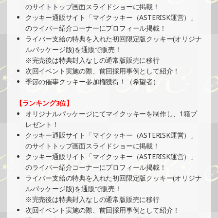
2025/03/10
のサイトトップ画面スライドショーに掲載！
クッキー通販サイト「マイクッキー（ASTERISK運営）」
SHOWROOMでイベント開催（オリジナルカード制作・PR
のライバー紹介コーナーにプロフィール掲載！
イベント）
ライバー支給の特典を入れた初回限定版クッキー(オリジナ
»もっと見る
ルパッケージ版)を通販で販売！
2025/03/10
※完売後は特典封入なしの通常版販売に移行
次回イベント実施の際、前回採用事例として紹介！
SHOWROOMでイベント開催（ホログラムカード＆ステッ
季節の催事クッキー参加権獲得！（希望者）
カー制作・PRイベント）
»もっと見る
【ランキング3位】
2025/03/09
オリジナルパッケージにてマイクッキーを制作し、1箱プ
レゼント！
SHOWROOMでの開催イベント結果（缶バッチ＆ステッカ
クッキー通販サイト「マイクッキー（ASTERISK運営）」
ー制作・PRイベント）
のサイトトップ画面スライドショーに掲載！
»もっと見る
クッキー通販サイト「マイクッキー（ASTERISK運営）」
2025/03/06
のライバー紹介コーナーにプロフィール掲載！
ライバー支給の特典を入れた初回限定版クッキー(オリジナ
SHOWROOMでイベント開催（缶バッチ＆ステッカー制
ルパッケージ版)を通販で販売！
作・PRイベント）
※完売後は特典封入なしの通常版販売に移行
»もっと見る
次回イベント実施の際、前回採用事例として紹介！