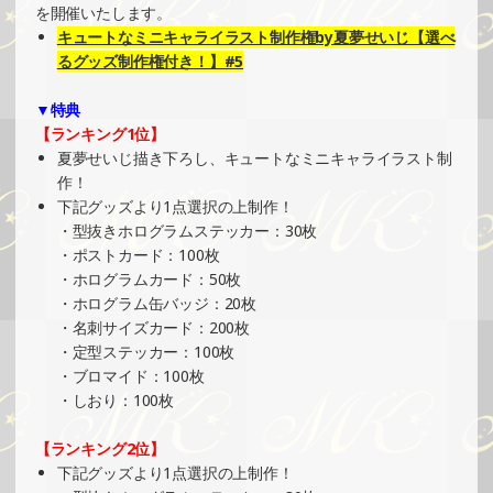
SHOWROOMでイベント開催（オリジナルカード制作・PR
を開催いたします。
イベント）
キュートなミニキャライラスト制作権by夏夢せいじ【選べ
»もっと見る
るグッズ制作権付き！】#5
2025/01/26
▼特典
SHOWROOMでの開催イベント結果（缶バッチ＆ステッカ
【ランキング1位】
ー制作・PRイベント）
夏夢せいじ描き下ろし、キュートなミニキャライラスト制
»もっと見る
作！
下記グッズより1点選択の上制作！
2025/01/22
・型抜きホログラムステッカー：30枚
SHOWROOMでイベント開催（ホログラムステッカー制
・ポストカード：100枚
作・PRイベント）
・ホログラムカード：50枚
»もっと見る
・ホログラム缶バッジ：20枚
・名刺サイズカード：200枚
2025/01/19
・定型ステッカー：100枚
SHOWROOMでの開催イベント結果（ホログラムステッカ
・ブロマイド：100枚
ー制作・PRイベント）
・しおり：100枚
»もっと見る
【ランキング2位】
2025/01/18
下記グッズより1点選択の上制作！
SHOWROOMでイベント開催（PETコースター制作・PRイ