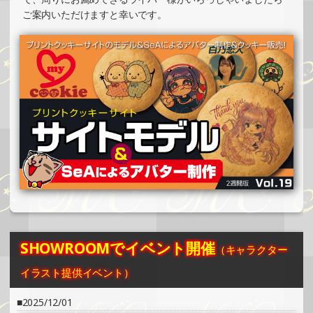
2024/10/29
ご案内いただけますと幸いです。
SHOWROOMでイベント開催（コースター制作・PRイベン
ト）
»もっと見る
2024/10/27
SHOWROOMでの開催イベント結果（缶バッチ＆ステッカ
ー制作・PRイベント）
»もっと見る
2024/10/27
SHOWROOMでの開催イベント結果（ホログラムステッカ
ー制作・PRイベント）
»もっと見る
2024/10/24
SHOWROOMでイベント開催
（キャラクター
SHOWROOMでイベント開催（ホログラムカード制作・PR
イベント）
イラスト提供イベント）
»もっと見る
2025/12/01
2024/10/24