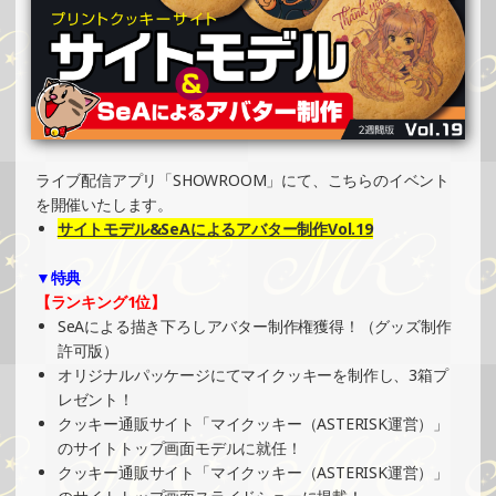
»もっと見る
2024/12/08
SHOWROOMでの開催イベント結果（オリジナルカード制
作・PRイベント）
»もっと見る
2024/12/04
ライブ配信アプリ「SHOWROOM」にて、こちらのイベント
SHOWROOMでイベント開催（ホログラムステッカー制
を開催いたします。
作・PRイベント）
サイトモデル&SeAによるアバター制作Vol.19
»もっと見る
▼特典
2024/12/04
【ランキング1位】
SHOWROOMでイベント開催（ホログラムカード制作・PR
SeAによる描き下ろしアバター制作権獲得！（グッズ制作
イベント）
許可版）
»もっと見る
オリジナルパッケージにてマイクッキーを制作し、3箱プ
レゼント！
2024/12/01
クッキー通販サイト「マイクッキー（ASTERISK運営）」
SHOWROOMでの開催イベント結果（コースター制作・PR
のサイトトップ画面モデルに就任！
イベント）
クッキー通販サイト「マイクッキー（ASTERISK運営）」
»もっと見る