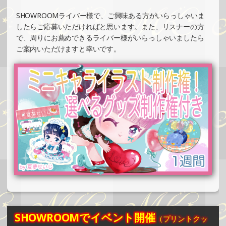
»もっと見る
SHOWROOMライバー様で、ご興味ある方がいらっしゃいま
2025/04/20
したらご応募いただければと思います。また、リスナーの方
SHOWROOMでの開催イベント結果（ホログラムカード＆
で、周りにお薦めできるライバー様がいらっしゃいましたら
ステッカー制作・PRイベント）
ご案内いただけますと幸いです。
»もっと見る
2025/04/17
SHOWROOMでイベント開催（缶バッチ＆ステッカー制
作・PRイベント）
»もっと見る
2025/04/17
SHOWROOMでイベント開催（オリジナルカード制作・PR
イベント）
»もっと見る
2025/04/07
SHOWROOMでイベント開催（キャラクターイラスト提供
イベント）
SHOWROOMでイベント開催
（プリントクッ
»もっと見る