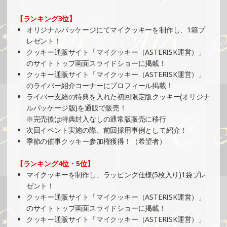
2024/11/20
【ランキング3位】
SHOWROOMでイベント開催（ポストカード制作・PRイベ
オリジナルパッケージにてマイクッキーを制作し、1箱プ
ント）
レゼント！
»もっと見る
クッキー通販サイト「マイクッキー（ASTERISK運営）」
のサイトトップ画面スライドショーに掲載！
2024/11/17
クッキー通販サイト「マイクッキー（ASTERISK運営）」
SHOWROOMでの開催イベント結果（絵馬風グッズ制作・
のライバー紹介コーナーにプロフィール掲載！
PRイベント）
ライバー支給の特典を入れた初回限定版クッキー(オリジナ
»もっと見る
ルパッケージ版)を通販で販売！
※完売後は特典封入なしの通常版販売に移行
2024/11/17
次回イベント実施の際、前回採用事例として紹介！
SHOWROOMでの開催イベント結果（ボールペン制作・PR
季節の催事クッキー参加権獲得！（希望者）
イベント）
»もっと見る
【ランキング4位・5位】
マイクッキーを制作し、ラッピング仕様(5枚入り)1袋プレ
2024/11/11
ゼント！
SHOWROOMでイベント開催（ホログラムカード＆ステッ
クッキー通販サイト「マイクッキー（ASTERISK運営）」
カー制作・PRイベント）
のサイトトップ画面スライドショーに掲載！
»もっと見る
クッキー通販サイト「マイクッキー（ASTERISK運営）」