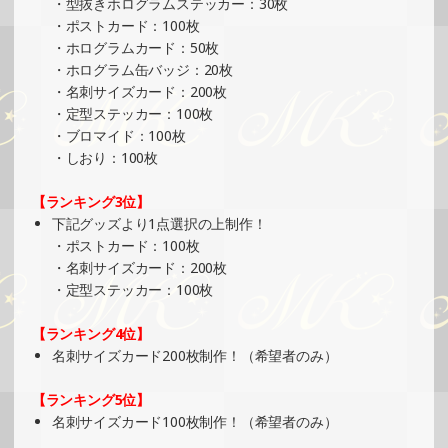
・型抜きホログラムステッカー：30枚
ベント）
・ポストカード：100枚
»もっと見る
・ホログラムカード：50枚
・ホログラム缶バッジ：20枚
2025/01/12
・名刺サイズカード：200枚
SHOWROOMでの開催イベント結果（ホログラムカード制
・定型ステッカー：100枚
作・PRイベント）
・ブロマイド：100枚
»もっと見る
・しおり：100枚
2025/01/07
【ランキング3位】
SHOWROOMでイベント開催（ポストカード制作・PRイベ
下記グッズより1点選択の上制作！
ント）
・ポストカード：100枚
»もっと見る
・名刺サイズカード：200枚
・定型ステッカー：100枚
2025/01/07
SHOWROOMでイベント開催（ホログラムカード制作・PR
【ランキング4位】
イベント）
名刺サイズカード200枚制作！（希望者のみ）
»もっと見る
【ランキング5位】
2024/12/30
名刺サイズカード100枚制作！（希望者のみ）
SHOWROOMでイベント開催（ホログラムカード＆ステッ