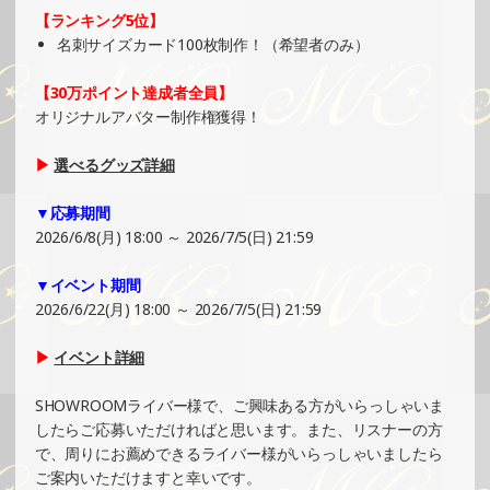
SHOWROOMでイベント開催（ホログラムステッカー制
【ランキング5位】
作・PRイベント）
名刺サイズカード100枚制作！（希望者のみ）
»もっと見る
【30万ポイント達成者全員】
2025/06/16
オリジナルアバター制作権獲得！
SHOWROOMでイベント開催（キャラクターイラスト提供
イベント）
▶
選べるグッズ詳細
»もっと見る
▼応募期間
2025/06/15
2026/6/8(月) 18:00 ～ 2026/7/5(日) 21:59
SHOWROOMでの開催イベント結果（ホログラムステッカ
ー制作・PRイベント）
▼イベント期間
»もっと見る
2026/6/22(月) 18:00 ～ 2026/7/5(日) 21:59
2025/06/15
▶
イベント詳細
SHOWROOMでの開催イベント結果（ホログラムカード制
作・PRイベント）
SHOWROOMライバー様で、ご興味ある方がいらっしゃいま
»もっと見る
したらご応募いただければと思います。また、リスナーの方
で、周りにお薦めできるライバー様がいらっしゃいましたら
2025/06/09
ご案内いただけますと幸いです。