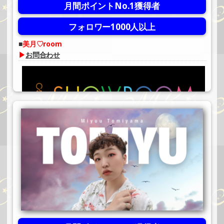
月間ポイントNo.1獲得者
フォロワー1000人以上
美月♡room
▶
お問合わせ