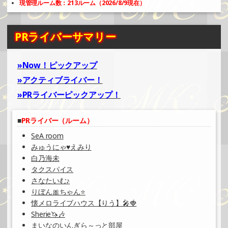
現管理ルーム数：213ルーム（2026/8/9現在）
PRライバーサマリー
»Now！ピックアップ
»アクティブライバー！
»PRライバーピックアップ！
PRライバー（ルーム）
SeA room
みゅうにゃ♥えみり
白乃海未
タクスパイス
さなたいむ♪
りぼん🎀ちゃん⭐️
懐メロライブハウス【りう】🎤🍓
Sherie🦄🎶
まいなのいんぎら～っと部屋