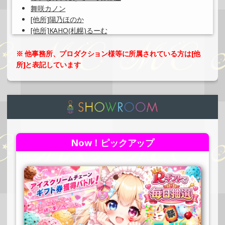
舞咲カノン
[他所]陽乃ほのか
[他所]KAHO(札幌)るーむ
Saki໒꒱· ﾟ
美月♡room
※ 他事務所、プロダクション様等に所属されている方は[他
[他所]富山未夕／とみゅー
所]と表記しています
✩⡱アリサのうたつむぎ。✩⡱
ひなちゃんルーム
🎸yuki-e🌱❆ayamenko
→カナ←🛸の惑星
Muru.🕊🖤
オレオにハマってさあ大変
《Miの茶話会》川村美喜
Now！ピックアップ
422号室の壮子ちゃん
あずき菜月のアトリエ207号室
MKsoul代表 栗原将輝