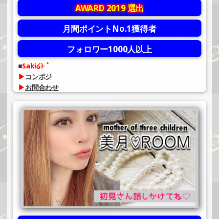
AWARD 2019 選出
月間ポイントNo.1獲得者
フォロワー1000人以上
Saki໒꒱· ﾟ
▶
コンポジ
▶
お問合わせ