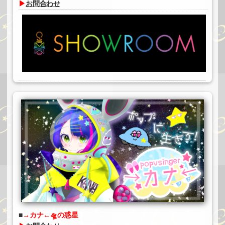
▶
お問合わせ
→カナ←🛸の惑星