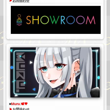
▶
お問合わせ
Muru.🕊🖤
▶
お問合わせ