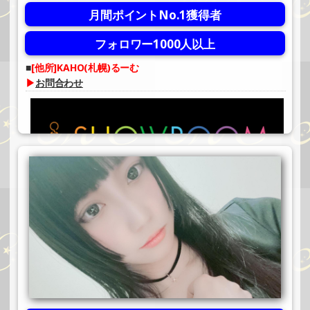
月間ポイントNo.1獲得者
フォロワー1000人以上
[他所]KAHO(札幌)るーむ
▶
お問合わせ