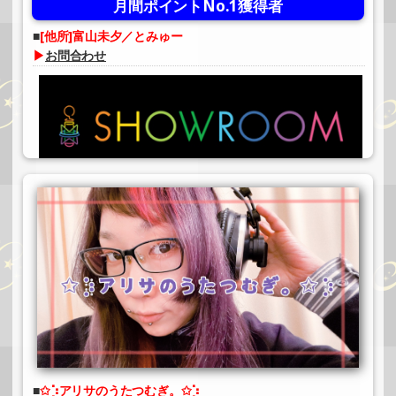
月間ポイントNo.1獲得者
[他所]富山未夕／とみゅー
▶
お問合わせ
✩⡱アリサのうたつむぎ。✩⡱