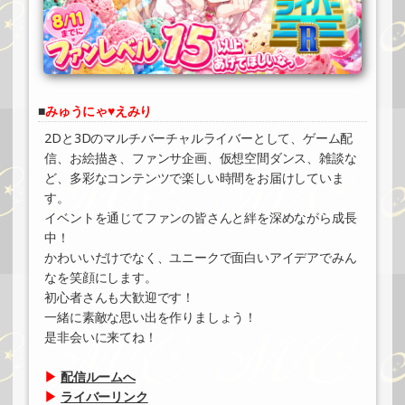
みゅうにゃ♥えみり
2Dと3Dのマルチバーチャルライバーとして、ゲーム配
信、お絵描き、ファンサ企画、仮想空間ダンス、雑談な
ど、多彩なコンテンツで楽しい時間をお届けしていま
す。
イベントを通じてファンの皆さんと絆を深めながら成長
中！
かわいいだけでなく、ユニークで面白いアイデアでみん
なを笑顔にします。
初心者さんも大歓迎です！
一緒に素敵な思い出を作りましょう！
是非会いに来てね！
▶
配信ルームへ
▶
ライバーリンク