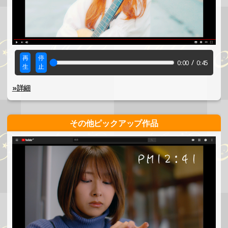
再
停
/
0:00
0:45
生
止
»詳細
その他ピックアップ作品