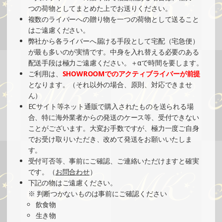
つの荷物としてまとめた上でお送りください。
複数のライバーへの贈り物を一つの荷物として送ること
はご遠慮ください。
弊社から各ライバーへ届ける手段として宅配（宅急便）
が最も多いのが実情です。中身を入れ替える必要のある
配送手段は極力ご遠慮ください。＋αで時間を要します。
ご利用は、
SHOWROOMでのアクティブライバーが前提
となります。（それ以外の場合、原則、対応できませ
ん）
ECサイト等ネット通販で購入されたものを送られる場
合、特に海外業者からの発送のケース等、受付できない
ことがございます。大変お手数ですが、極力一度ご自身
でお受け取りいただき、改めて発送をお願いいたしま
す。
受付可否等、事前にご確認、ご連絡いただけますと確実
です。（
お問合わせ
）
下記の物はご遠慮ください。
※ 判断つかないものは事前にご確認ください
飲食物
生き物