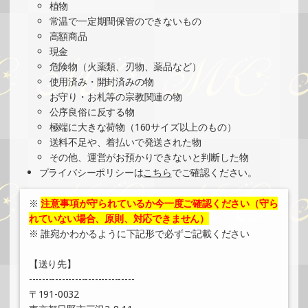
植物
常温で一定期間保管のできないもの
高額商品
現金
危険物（火薬類、刃物、薬品など）
使用済み・開封済みの物
お守り・お札等の宗教関連の物
公序良俗に反する物
極端に大きな荷物（160サイズ以上のもの）
送料不足や、着払いで発送された物
その他、運営がお預かりできないと判断した物
プライバシーポリシーは
こちら
でご確認ください。
※
注意事項が守られているか今一度ご確認ください（守ら
れていない場合、原則、対応できません）
※ 誰宛かわかるように下記形で必ずご記載ください
【送り先】
--------------------------------
〒191-0032