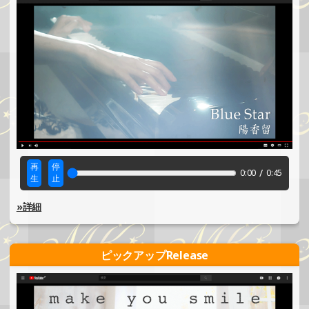
再
停
/
0:00
0:45
生
止
»詳細
ピックアップRelease