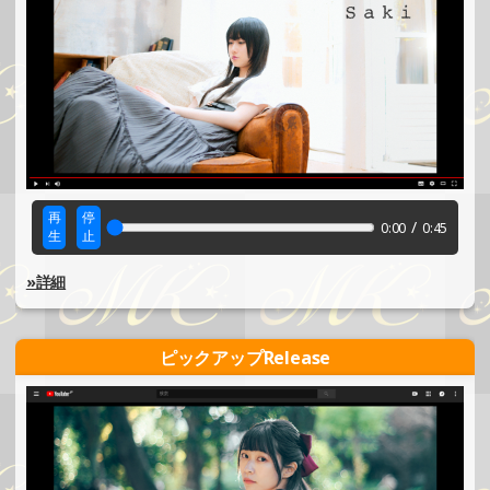
再
停
/
0:00
0:45
生
止
»詳細
ピックアップRelease