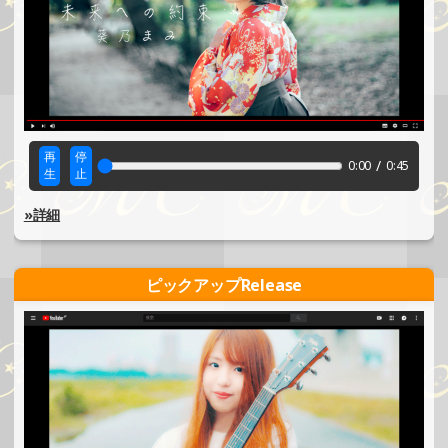
再
停
/
0:00
0:45
生
止
»詳細
ピックアップRelease