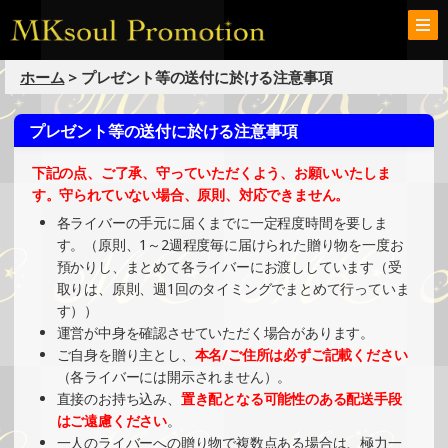
ホーム
> プレゼント等の送付に於ける注意事項
プレゼント等の送付に於ける注意事項
下記の点、ご了承、守っていただくよう、お願いいたしま
す。
守られていない場合、原則、対応できません
。
各ライバーの手元に届くまでに一定程度時間を要しま
す。（原則、1～2週程度毎に届けられた贈り物を一度お
預かりし、まとめて各ライバーにお渡ししています（受
取りは、原則、週1回のタイミングでまとめて行っていま
す））
運営が中身を確認させていただく場合があります。
ご自身を贈り主とし、
本名/ご住所は必ずご記載ください
（各ライバーには開示されません）。
直接のお持ち込み、
置き配となる可能性のある配送手段
はご遠慮ください
。
一人のライバーへの贈り物で複数点ある場合は、極力一