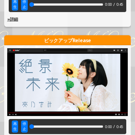
再
停
/
0:00
0:45
生
止
»詳細
ピックアップRelease
再
停
/
0:00
0:45
生
止