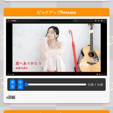
ピックアップRelease
再
停
/
0:00
0:45
生
止
»詳細