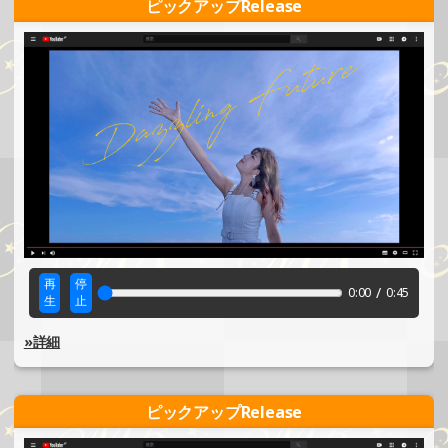
ピックアップRelease
再
停
/
0:00
0:45
生
止
»詳細
ピックアップRelease