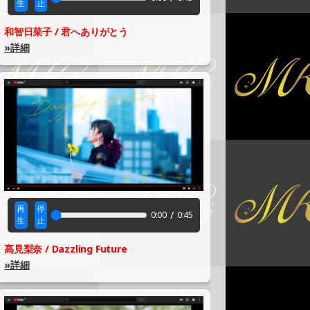
生
止
和智日菜子 / 君へありがとう
»詳細
再
停
/
0:00
0:45
生
止
髙見梨奈 / Dazzling Future
»詳細