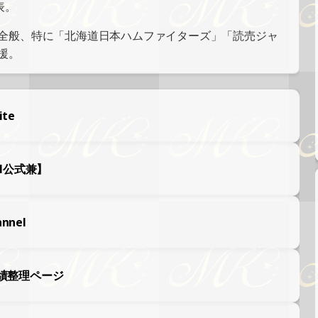
表。
全般、特に「北海道日本ハムファイターズ」「読売ジャ
援。
ite
ul公式兼】
annel
実績整理ページ