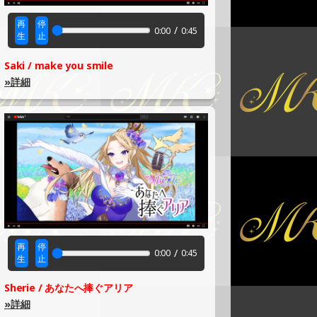
再
停
/
0:00
0:45
生
止
Saki / make you smile
»詳細
再
停
/
0:00
0:45
生
止
Sherie / あなたへ捧ぐアリア
»詳細