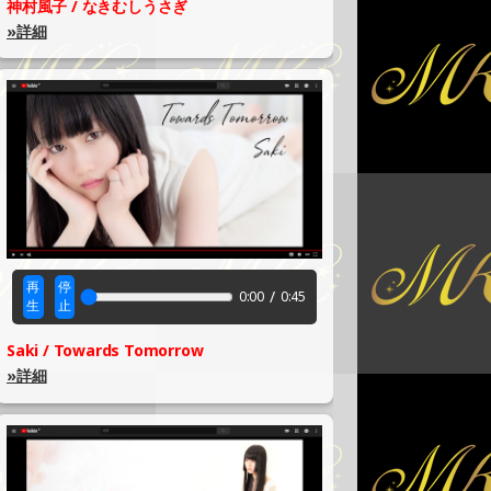
神村風子 / なきむしうさぎ
»詳細
再
停
/
0:00
0:45
生
止
Saki / Towards Tomorrow
»詳細