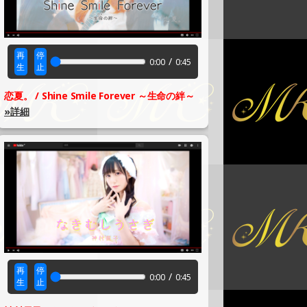
再
停
/
0:00
0:45
生
止
恋夏。 / Shine Smile Forever ～生命の絆～
»詳細
再
停
/
0:00
0:45
生
止